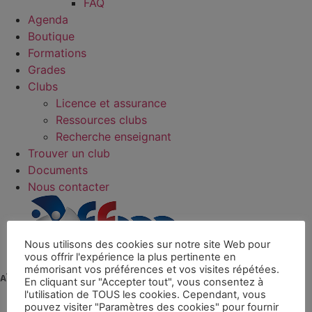
FAQ
Agenda
Boutique
Formations
Grades
Clubs
Licence et assurance
Ressources clubs
Recherche enseignant
Trouver un club
Documents
Nous contacter
Nous utilisons des cookies sur notre site Web pour
vous offrir l'expérience la plus pertinente en
mémorisant vos préférences et vos visites répétées.
En cliquant sur "Accepter tout", vous consentez à
La fédération
l'utilisation de TOUS les cookies. Cependant, vous
pouvez visiter "Paramètres des cookies" pour fournir
Actualités