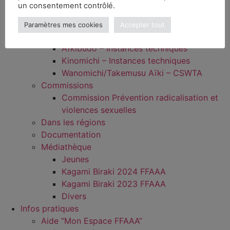
un consentement contrôlé.
Qui sommes-nous ?
Instances techniques
Paramètres mes cookies
Accepter tout
Aïkido – CTN – CHG
Aïkibudo – Instances techniques
Kinomichi – Instances techniques
Wanomichi/Takemusu Aïki – CSWTA
Commissions
Commission Prévention radicalisation et
violences sexuelles
Dans les régions
Documentation
Médiathèque
Jeunes
Kagami Biraki 2024 FFAAA
Kagami Biraki 2023 FFAAA
Divers
Infos pratiques
Aide “Mon Espace FFAAA”