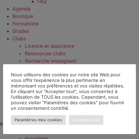
FAQ
Agenda
Boutique
Formations
Grades
Clubs
Licence et assurance
Ressources clubs
Recherche enseignant
Trouver un club
Nous utilisons des cookies sur notre site Web pour
Documents
vous offrir l'expérience la plus pertinente en
Nous contacter
mémorisant vos préférences et vos visites répétées.
En cliquant sur "Accepter tout", vous consentez à
l'utilisation de TOUS les cookies. Cependant, vous
pouvez visiter "Paramètres des cookies" pour fournir
un consentement contrôlé.
Paramètres mes cookies
Accepter tout
La fédération
Actualités