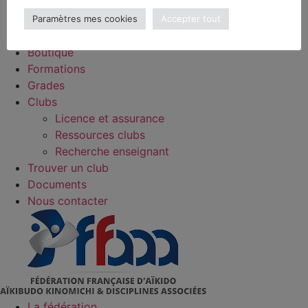
Clubs référencés
FAQ
Paramètres mes cookies
Accepter tout
Agenda
Boutique
Formations
Grades
Clubs
Licence et assurance
Ressources clubs
Recherche enseignant
Trouver un club
Documents
Nous contacter
La fédération