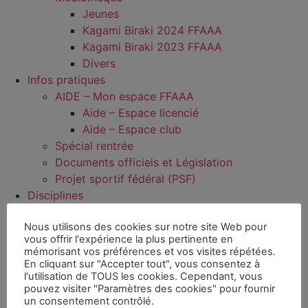
Jeunes
Kagami Biraki 2024 FFAAA
Kagami Biraki 2023 FFAAA
Divers
Infos pratiques
AIDE – Mon espace FFAAA
Aide – Espace licencié
Aide – Espace club
Spécial rentrée
Documents officiels et Législation
Projet sportif fédéral (PSF)
Disciplines
Aïkido
Nous utilisons des cookies sur notre site Web pour
Aïkibudo
vous offrir l'expérience la plus pertinente en
Kinomichi
mémorisant vos préférences et vos visites répétées.
Wanomichi / Takemusu Aïki
En cliquant sur "Accepter tout", vous consentez à
l'utilisation de TOUS les cookies. Cependant, vous
Sport Santé Bien-Être
pouvez visiter "Paramètres des cookies" pour fournir
Présentation SBBE
un consentement contrôlé.