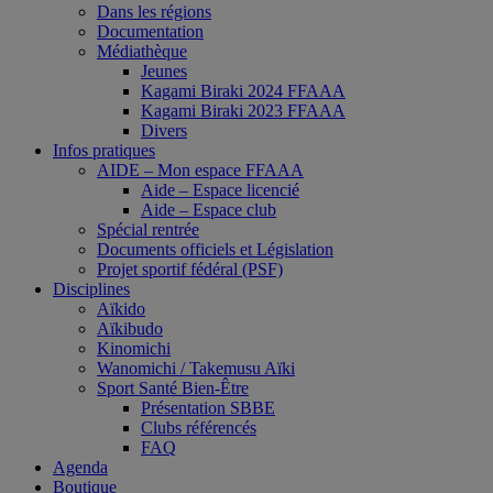
Dans les régions
Documentation
Médiathèque
Jeunes
Kagami Biraki 2024 FFAAA
Kagami Biraki 2023 FFAAA
Divers
Infos pratiques
AIDE – Mon espace FFAAA
Aide – Espace licencié
Aide – Espace club
Spécial rentrée
Documents officiels et Législation
Projet sportif fédéral (PSF)
Disciplines
Aïkido
Aïkibudo
Kinomichi
Wanomichi / Takemusu Aïki
Sport Santé Bien-Être
Présentation SBBE
Clubs référencés
FAQ
Agenda
Boutique