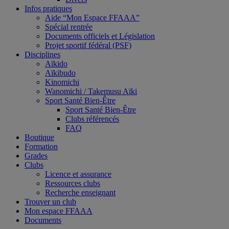
Infos pratiques
Aide “Mon Espace FFAAA”
Spécial rentrée
Documents officiels et Législation
Projet sportif fédéral (PSF)
Disciplines
Aïkido
Aïkibudo
Kinomichi
Wanomichi / Takemusu Aïki
Sport Santé Bien-Être
Sport Santé Bien-Être
Clubs référencés
FAQ
Boutique
Formation
Grades
Clubs
Licence et assurance
Ressources clubs
Recherche enseignant
Trouver un club
Mon espace FFAAA
Documents