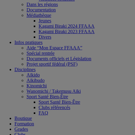
Dans les régions
Documentation
Médiathèque
Jeunes
Kagami Biraki 2024 FFAAA
Kagami Biraki 2023 FFAAA
Divers
Infos pratiques
Aide “Mon Espace FFAAA”
Spécial rentrée
Documents officiels et Législation
Projet sportif fédéral (PSF)
Disciplines
Aïkido
Aïkibudo
Kinomichi
Wanomichi / Takemusu Aïki
Sport Santé Bien-Être
Sport Santé Bien-Être
Clubs référencés
FAQ
Boutique
Formation
Grades
Clubs