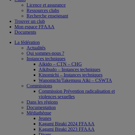
Licence et assurance
Ressources clubs
Recherche enseignant
Trouver un club
Mon espace FFAAA
Documents
La fédération
Actualités
Qui sommes-nous ?
Instances techniques
Aïkido – CTN – CHG
Aïkibudo – Instances techniques
Kinomichi – Instances techniques
Wanomichi/Takemusu Aïki – CSWTA
Commissions
Commission Prévention radicalisation et
violences sexuelles
Dans les régions
Documentation
Médiathèque
Jeunes
Kagami Biraki 2024 FFAAA
Kagami Biraki 2023 FFAAA
Divers