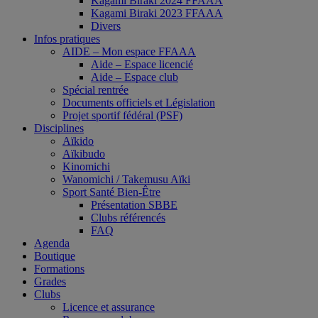
Kagami Biraki 2024 FFAAA
Kagami Biraki 2023 FFAAA
Divers
Infos pratiques
AIDE – Mon espace FFAAA
Aide – Espace licencié
Aide – Espace club
Spécial rentrée
Documents officiels et Législation
Projet sportif fédéral (PSF)
Disciplines
Aïkido
Aïkibudo
Kinomichi
Wanomichi / Takemusu Aïki
Sport Santé Bien-Être
Présentation SBBE
Clubs référencés
FAQ
Agenda
Boutique
Formations
Grades
Clubs
Licence et assurance