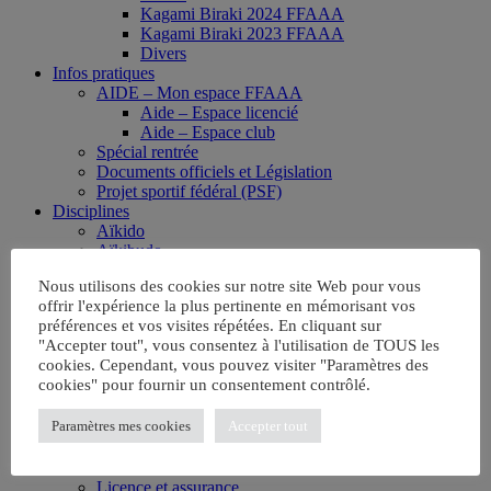
Kagami Biraki 2024 FFAAA
Kagami Biraki 2023 FFAAA
Divers
Infos pratiques
AIDE – Mon espace FFAAA
Aide – Espace licencié
Aide – Espace club
Spécial rentrée
Documents officiels et Législation
Projet sportif fédéral (PSF)
Disciplines
Aïkido
Aïkibudo
Kinomichi
Nous utilisons des cookies sur notre site Web pour vous
Wanomichi / Takemusu Aïki
offrir l'expérience la plus pertinente en mémorisant vos
Sport Santé Bien-Être
préférences et vos visites répétées. En cliquant sur
Présentation SBBE
"Accepter tout", vous consentez à l'utilisation de TOUS les
Clubs référencés
cookies. Cependant, vous pouvez visiter "Paramètres des
FAQ
cookies" pour fournir un consentement contrôlé.
Agenda
Boutique
Paramètres mes cookies
Accepter tout
Formations
Grades
Clubs
Licence et assurance