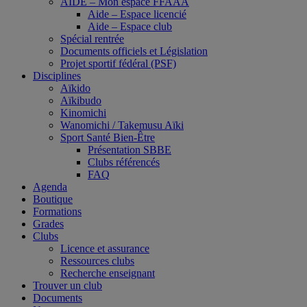
AIDE – Mon espace FFAAA
Aide – Espace licencié
Aide – Espace club
Spécial rentrée
Documents officiels et Législation
Projet sportif fédéral (PSF)
Disciplines
Aïkido
Aïkibudo
Kinomichi
Wanomichi / Takemusu Aïki
Sport Santé Bien-Être
Présentation SBBE
Clubs référencés
FAQ
Agenda
Boutique
Formations
Grades
Clubs
Licence et assurance
Ressources clubs
Recherche enseignant
Trouver un club
Documents