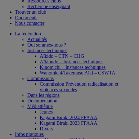
Ressources clubs
Recherche enseignant
Trouver un club
Documents
Nous contacter
La fédération
Actualités
Qui sommes-nous ?
Instances techniques
Aïkido – CTN – CHG
Aïkibudo – Instances techniques
Kinomichi – Instances techniques
Wanomichi/Takemusu Aïki – CSWTA
Commissions
Commission Prévention radicalisation et
violences sexuelles
Dans les régions
Documentation
Médiathèque
Jeunes
Kagami Biraki 2024 FFAAA
Kagami Biraki 2023 FFAAA
Divers
Infos pratiques