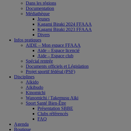
Dans les régions
Documentation
Médiathèque
Jeunes
Kagami Biraki 2024 FFAAA
Kagami Biraki 2023 FFAAA
Divers
Infos pratiques
AIDE – Mon espace FFAAA
Aide – Espace licencié
Aide – Espace club
Spécial rentrée
Documents officiels et Législation
Projet sportif fédéral (PSF)
Disciplines
Aïkido
Aïkibudo
Kinomichi
Wanomichi / Takemusu Aïki
Sport Santé Bien-Être
Présentation SBBE
Clubs référencés
FAQ
Agenda
Boutique