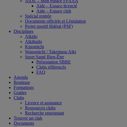
AIDE – Mon espace FFAAA
Aide – Espace licencié
Aide – Espace club
Spécial rentrée
Documents officiels et Législation
Projet sportif fédéral (PSF)
Disciplines
Aïkido
Aïkibudo
Kinomichi
Wanomichi / Takemusu Aïki
Sport Santé Bien-Être
Présentation SBBE
Clubs référencés
FAQ
Agenda
Boutique
Formations
Grades
Clubs
Licence et assurance
Ressources clubs
Recherche enseignant
Trouver un club
Documents