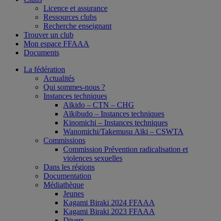
Licence et assurance
Ressources clubs
Recherche enseignant
Trouver un club
Mon espace FFAAA
Documents
La fédération
Actualités
Qui sommes-nous ?
Instances techniques
Aïkido – CTN – CHG
Aïkibudo – Instances techniques
Kinomichi – Instances techniques
Wanomichi/Takemusu Aïki – CSWTA
Commissions
Commission Prévention radicalisation et
violences sexuelles
Dans les régions
Documentation
Médiathèque
Jeunes
Kagami Biraki 2024 FFAAA
Kagami Biraki 2023 FFAAA
Divers