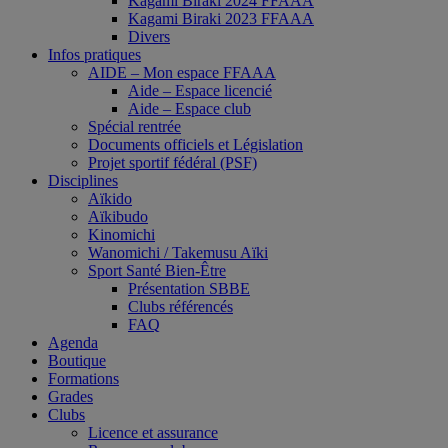
Kagami Biraki 2024 FFAAA
Kagami Biraki 2023 FFAAA
Divers
Infos pratiques
AIDE – Mon espace FFAAA
Aide – Espace licencié
Aide – Espace club
Spécial rentrée
Documents officiels et Législation
Projet sportif fédéral (PSF)
Disciplines
Aïkido
Aïkibudo
Kinomichi
Wanomichi / Takemusu Aïki
Sport Santé Bien-Être
Présentation SBBE
Clubs référencés
FAQ
Agenda
Boutique
Formations
Grades
Clubs
Licence et assurance