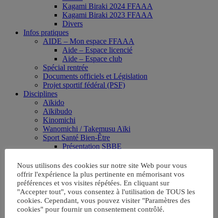
Kagami Biraki 2024 FFAAA
Kagami Biraki 2023 FFAAA
Divers
Infos pratiques
AIDE – Mon espace FFAAA
Aide – Espace licencié
Aide – Espace club
Spécial rentrée
Documents officiels et Législation
Projet sportif fédéral (PSF)
Disciplines
Aïkido
Aïkibudo
Kinomichi
Wanomichi / Takemusu Aïki
Sport Santé Bien-Être
Présentation SBBE
Clubs référencés
FAQ
Nous utilisons des cookies sur notre site Web pour vous
Agenda
offrir l'expérience la plus pertinente en mémorisant vos
Boutique
préférences et vos visites répétées. En cliquant sur
Formations
"Accepter tout", vous consentez à l'utilisation de TOUS les
Grades
cookies. Cependant, vous pouvez visiter "Paramètres des
Clubs
cookies" pour fournir un consentement contrôlé.
Licence et assurance