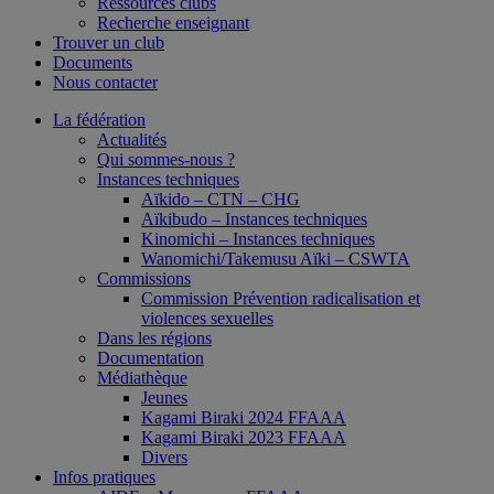
Ressources clubs
Recherche enseignant
Trouver un club
Documents
Nous contacter
La fédération
Actualités
Qui sommes-nous ?
Instances techniques
Aïkido – CTN – CHG
Aïkibudo – Instances techniques
Kinomichi – Instances techniques
Wanomichi/Takemusu Aïki – CSWTA
Commissions
Commission Prévention radicalisation et
violences sexuelles
Dans les régions
Documentation
Médiathèque
Jeunes
Kagami Biraki 2024 FFAAA
Kagami Biraki 2023 FFAAA
Divers
Infos pratiques