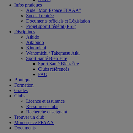
Infos pratiques
Aide “Mon Espace FFAAA”
Spécial rentrée
Documents officiels et Législation
Projet sportif fédéral (PSF)
Disciplines
Aïkido
Aïkibudo
Kinomichi
Wanomichi / Takemusu Aïki
Sport Santé Bien-Être
Sport Santé Bien-Être
Clubs référencés
FAQ
Boutique
Formation
Grades
Clubs
Licence et assurance
Ressources clubs
Recherche enseignant
Trouver un club
Mon espace FFAAA
Documents