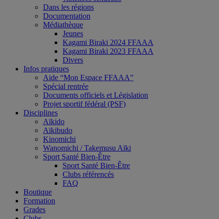
Dans les régions
Documentation
Médiathèque
Jeunes
Kagami Biraki 2024 FFAAA
Kagami Biraki 2023 FFAAA
Divers
Infos pratiques
Aide “Mon Espace FFAAA”
Spécial rentrée
Documents officiels et Législation
Projet sportif fédéral (PSF)
Disciplines
Aïkido
Aïkibudo
Kinomichi
Wanomichi / Takemusu Aïki
Sport Santé Bien-Être
Sport Santé Bien-Être
Clubs référencés
FAQ
Boutique
Formation
Grades
Clubs