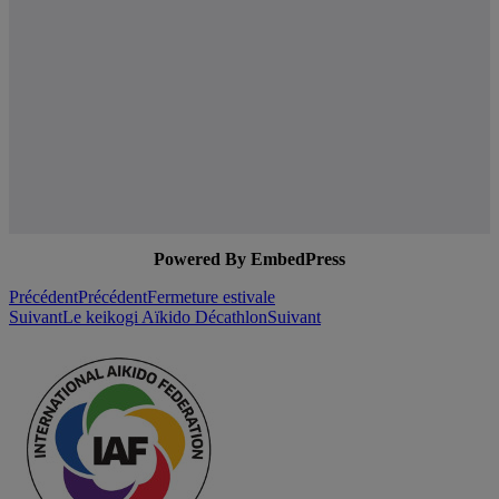
Powered By EmbedPress
Précédent
Précédent
Fermeture estivale
Suivant
Le keikogi Aïkido Décathlon
Suivant