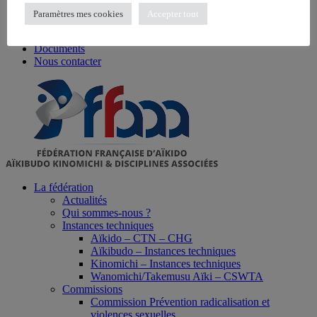
Ressources clubs
Paramètres mes cookies
Accepter tout
Recherche enseignant
Trouver un club
Documents
Nous contacter
La fédération
Actualités
Qui sommes-nous ?
Instances techniques
Aïkido – CTN – CHG
Aïkibudo – Instances techniques
Kinomichi – Instances techniques
Wanomichi/Takemusu Aïki – CSWTA
Commissions
Commission Prévention radicalisation et
violences sexuelles