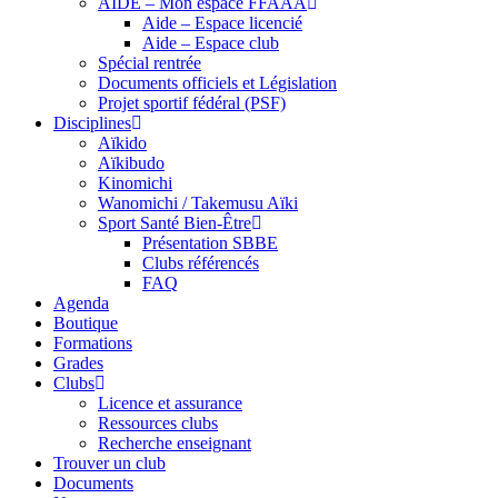
AIDE – Mon espace FFAAA
Aide – Espace licencié
Aide – Espace club
Spécial rentrée
Documents officiels et Législation
Projet sportif fédéral (PSF)
Disciplines
Aïkido
Aïkibudo
Kinomichi
Wanomichi / Takemusu Aïki
Sport Santé Bien-Être
Présentation SBBE
Clubs référencés
FAQ
Agenda
Boutique
Formations
Grades
Clubs
Licence et assurance
Ressources clubs
Recherche enseignant
Trouver un club
Documents