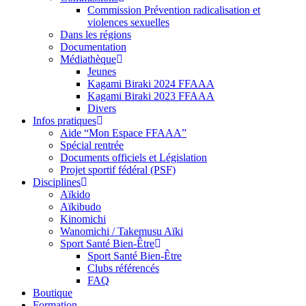
Commission Prévention radicalisation et
violences sexuelles
Dans les régions
Documentation
Médiathèque
Jeunes
Kagami Biraki 2024 FFAAA
Kagami Biraki 2023 FFAAA
Divers
Infos pratiques
Aide “Mon Espace FFAAA”
Spécial rentrée
Documents officiels et Législation
Projet sportif fédéral (PSF)
Disciplines
Aïkido
Aïkibudo
Kinomichi
Wanomichi / Takemusu Aïki
Sport Santé Bien-Être
Sport Santé Bien-Être
Clubs référencés
FAQ
Boutique
Formation