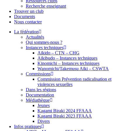
Ressources clubs
Recherche enseignant
Trouver un club
Documents
Nous contacter
La fédération
Actualités
Qui sommes-nous ?
Instances techniques
Aïkido – CTN – CHG
Aïkibudo – Instances techniques
Kinomichi – Instances techniques
Wanomichi/Takemusu Aïki – CSWTA
Commissions
Commission Prévention radicalisation et
violences sexuelles
Dans les régions
Documentation
Médiathèque
Jeunes
Kagami Biraki 2024 FFAAA
Kagami Biraki 2023 FFAAA
Divers
Infos pratiques