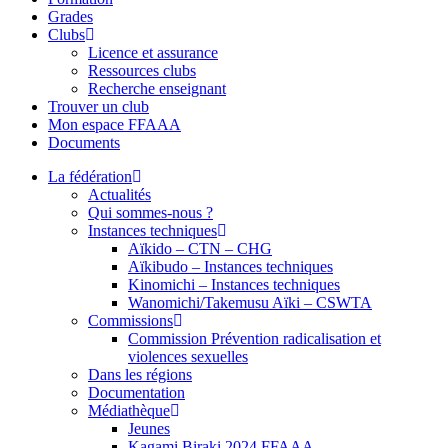
Grades
Clubs
Licence et assurance
Ressources clubs
Recherche enseignant
Trouver un club
Mon espace FFAAA
Documents
La fédération
Actualités
Qui sommes-nous ?
Instances techniques
Aïkido – CTN – CHG
Aïkibudo – Instances techniques
Kinomichi – Instances techniques
Wanomichi/Takemusu Aïki – CSWTA
Commissions
Commission Prévention radicalisation et
violences sexuelles
Dans les régions
Documentation
Médiathèque
Jeunes
Kagami Biraki 2024 FFAAA