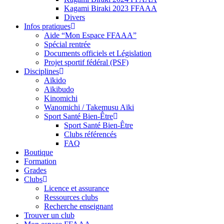
Kagami Biraki 2023 FFAAA
Divers
Infos pratiques
Aide “Mon Espace FFAAA”
Spécial rentrée
Documents officiels et Législation
Projet sportif fédéral (PSF)
Disciplines
Aïkido
Aïkibudo
Kinomichi
Wanomichi / Takemusu Aïki
Sport Santé Bien-Être
Sport Santé Bien-Être
Clubs référencés
FAQ
Boutique
Formation
Grades
Clubs
Licence et assurance
Ressources clubs
Recherche enseignant
Trouver un club