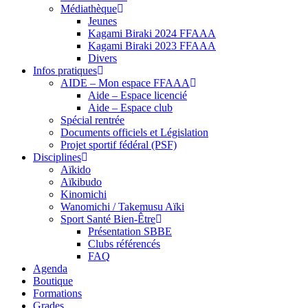
Médiathèque
Jeunes
Kagami Biraki 2024 FFAAA
Kagami Biraki 2023 FFAAA
Divers
Infos pratiques
AIDE – Mon espace FFAAA
Aide – Espace licencié
Aide – Espace club
Spécial rentrée
Documents officiels et Législation
Projet sportif fédéral (PSF)
Disciplines
Aïkido
Aïkibudo
Kinomichi
Wanomichi / Takemusu Aïki
Sport Santé Bien-Être
Présentation SBBE
Clubs référencés
FAQ
Agenda
Boutique
Formations
Grades