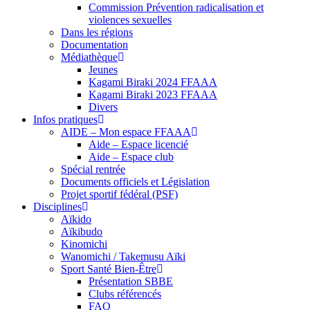
Commission Prévention radicalisation et
violences sexuelles
Dans les régions
Documentation
Médiathèque
Jeunes
Kagami Biraki 2024 FFAAA
Kagami Biraki 2023 FFAAA
Divers
Infos pratiques
AIDE – Mon espace FFAAA
Aide – Espace licencié
Aide – Espace club
Spécial rentrée
Documents officiels et Législation
Projet sportif fédéral (PSF)
Disciplines
Aïkido
Aïkibudo
Kinomichi
Wanomichi / Takemusu Aïki
Sport Santé Bien-Être
Présentation SBBE
Clubs référencés
FAQ