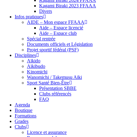
Kagami Biraki 2024 FFAAA
Kagami Biraki 2023 FFAAA
Divers
Infos pratiques
AIDE – Mon espace FFAAA
Aide – Espace licencié
Aide – Espace club
Spécial rentrée
Documents officiels et Législation
Projet sportif fédéral (PSF)
Disciplines
Aïkido
Aïkibudo
Kinomichi
Wanomichi / Takemusu Aïki
Sport Santé Bien-Être
Présentation SBBE
Clubs référencés
FAQ
Agenda
Boutique
Formations
Grades
Clubs
Licence et assurance