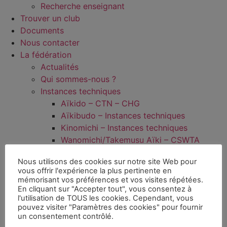
Recherche enseignant
Trouver un club
Documents
Nous contacter
La fédération
Actualités
Qui sommes-nous ?
Instances techniques
Aïkido – CTN – CHG
Aïkibudo – Instances techniques
Kinomichi – Instances techniques
Wanomichi/Takemusu Aïki – CSWTA
Commissions
Nous utilisons des cookies sur notre site Web pour
Commission Prévention radicalisation et
vous offrir l'expérience la plus pertinente en
violences sexuelles
mémorisant vos préférences et vos visites répétées.
Dans les régions
En cliquant sur "Accepter tout", vous consentez à
l'utilisation de TOUS les cookies. Cependant, vous
Documentation
pouvez visiter "Paramètres des cookies" pour fournir
Médiathèque
un consentement contrôlé.
Jeunes