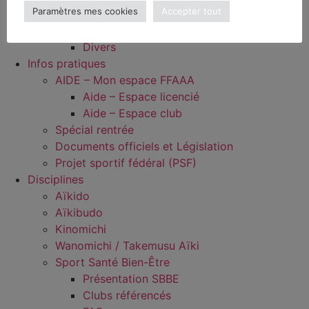
Paramètres mes cookies
Accepter tout
Kagami Biraki 2024 FFAAA
Kagami Biraki 2023 FFAAA
Divers
Infos pratiques
AIDE – Mon espace FFAAA
Aide – Espace licencié
Aide – Espace club
Spécial rentrée
Documents officiels et Législation
Projet sportif fédéral (PSF)
Disciplines
Aïkido
Aïkibudo
Kinomichi
Wanomichi / Takemusu Aïki
Sport Santé Bien-Être
Présentation SBBE
Clubs référencés