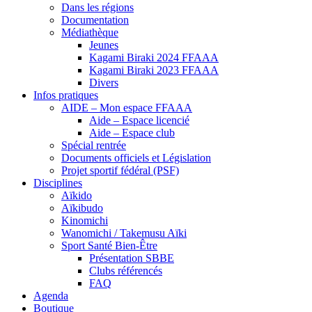
Dans les régions
Documentation
Médiathèque
Jeunes
Kagami Biraki 2024 FFAAA
Kagami Biraki 2023 FFAAA
Divers
Infos pratiques
AIDE – Mon espace FFAAA
Aide – Espace licencié
Aide – Espace club
Spécial rentrée
Documents officiels et Législation
Projet sportif fédéral (PSF)
Disciplines
Aïkido
Aïkibudo
Kinomichi
Wanomichi / Takemusu Aïki
Sport Santé Bien-Être
Présentation SBBE
Clubs référencés
FAQ
Agenda
Boutique