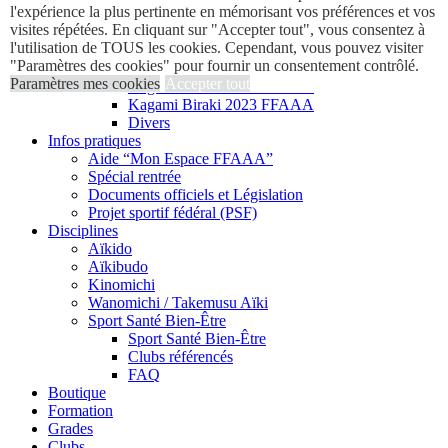
l'expérience la plus pertinente en mémorisant vos préférences et vos
Dans les régions
visites répétées. En cliquant sur "Accepter tout", vous consentez à
Documentation
l'utilisation de TOUS les cookies. Cependant, vous pouvez visiter
Médiathèque
"Paramètres des cookies" pour fournir un consentement contrôlé.
Jeunes
Paramètres mes cookies
Accepter tout
Kagami Biraki 2024 FFAAA
Kagami Biraki 2023 FFAAA
Divers
Infos pratiques
Aide “Mon Espace FFAAA”
Spécial rentrée
Documents officiels et Législation
Projet sportif fédéral (PSF)
Disciplines
Aïkido
Aïkibudo
Kinomichi
Wanomichi / Takemusu Aïki
Sport Santé Bien-Être
Sport Santé Bien-Être
Clubs référencés
FAQ
Boutique
Formation
Grades
Clubs