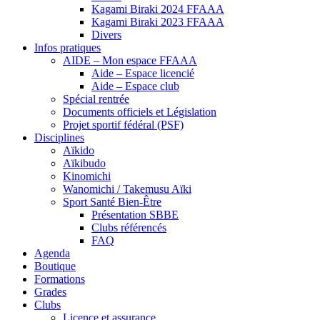
Kagami Biraki 2024 FFAAA
Kagami Biraki 2023 FFAAA
Divers
Infos pratiques
AIDE – Mon espace FFAAA
Aide – Espace licencié
Aide – Espace club
Spécial rentrée
Documents officiels et Législation
Projet sportif fédéral (PSF)
Disciplines
Aïkido
Aïkibudo
Kinomichi
Wanomichi / Takemusu Aïki
Sport Santé Bien-Être
Présentation SBBE
Clubs référencés
FAQ
Agenda
Boutique
Formations
Grades
Clubs
Licence et assurance