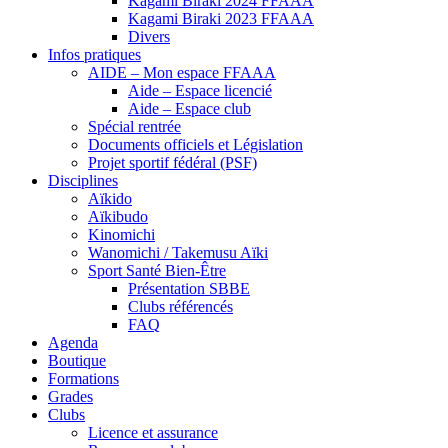
Kagami Biraki 2024 FFAAA
Kagami Biraki 2023 FFAAA
Divers
Infos pratiques
AIDE – Mon espace FFAAA
Aide – Espace licencié
Aide – Espace club
Spécial rentrée
Documents officiels et Législation
Projet sportif fédéral (PSF)
Disciplines
Aïkido
Aïkibudo
Kinomichi
Wanomichi / Takemusu Aïki
Sport Santé Bien-Être
Présentation SBBE
Clubs référencés
FAQ
Agenda
Boutique
Formations
Grades
Clubs
Licence et assurance