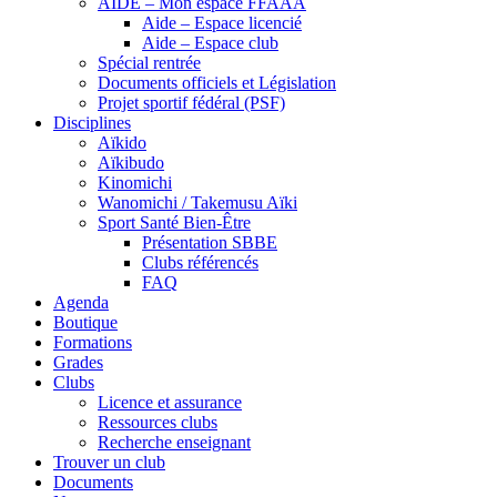
AIDE – Mon espace FFAAA
Aide – Espace licencié
Aide – Espace club
Spécial rentrée
Documents officiels et Législation
Projet sportif fédéral (PSF)
Disciplines
Aïkido
Aïkibudo
Kinomichi
Wanomichi / Takemusu Aïki
Sport Santé Bien-Être
Présentation SBBE
Clubs référencés
FAQ
Agenda
Boutique
Formations
Grades
Clubs
Licence et assurance
Ressources clubs
Recherche enseignant
Trouver un club
Documents