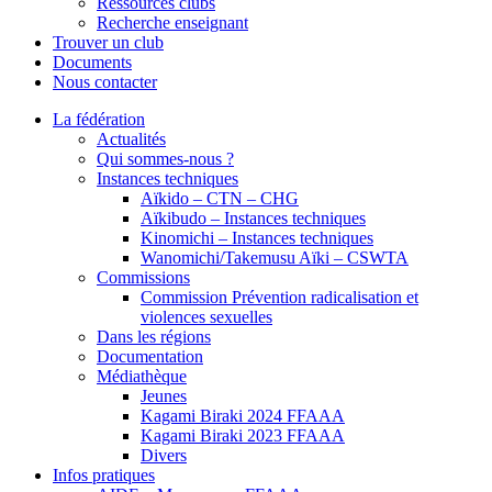
Ressources clubs
Recherche enseignant
Trouver un club
Documents
Nous contacter
La fédération
Actualités
Qui sommes-nous ?
Instances techniques
Aïkido – CTN – CHG
Aïkibudo – Instances techniques
Kinomichi – Instances techniques
Wanomichi/Takemusu Aïki – CSWTA
Commissions
Commission Prévention radicalisation et
violences sexuelles
Dans les régions
Documentation
Médiathèque
Jeunes
Kagami Biraki 2024 FFAAA
Kagami Biraki 2023 FFAAA
Divers
Infos pratiques