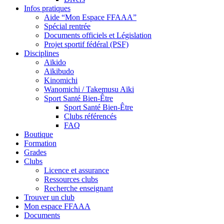
Infos pratiques
Aide “Mon Espace FFAAA”
Spécial rentrée
Documents officiels et Législation
Projet sportif fédéral (PSF)
Disciplines
Aïkido
Aïkibudo
Kinomichi
Wanomichi / Takemusu Aïki
Sport Santé Bien-Être
Sport Santé Bien-Être
Clubs référencés
FAQ
Boutique
Formation
Grades
Clubs
Licence et assurance
Ressources clubs
Recherche enseignant
Trouver un club
Mon espace FFAAA
Documents