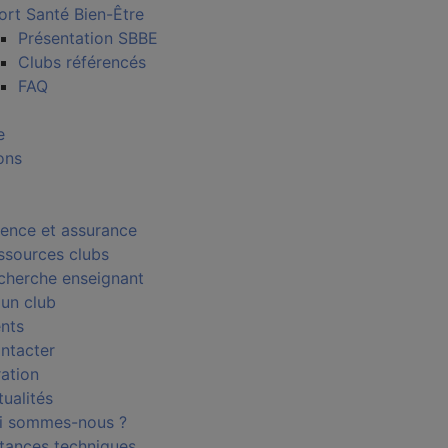
ort Santé Bien-Être
Présentation SBBE
Clubs référencés
FAQ
e
ons
cence et assurance
ssources clubs
cherche enseignant
 un club
nts
ntacter
ration
tualités
i sommes-nous ?
stances techniques