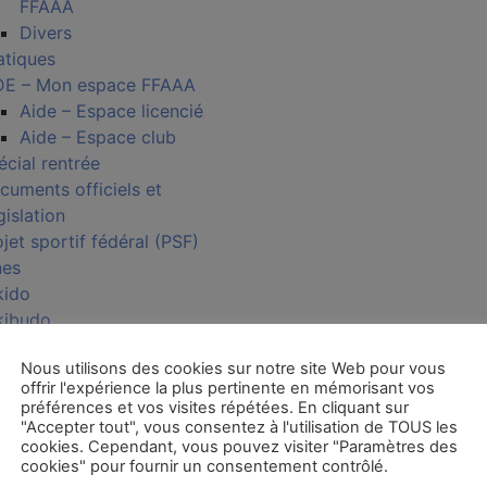
FFAAA
Divers
atiques
DE – Mon espace FFAAA
Aide – Espace licencié
Aide – Espace club
écial rentrée
cuments officiels et
gislation
jet sportif fédéral (PSF)
nes
kido
kibudo
nomichi
Nous utilisons des cookies sur notre site Web pour vous
nomichi / Takemusu Aïki
offrir l'expérience la plus pertinente en mémorisant vos
ort Santé Bien-Être
préférences et vos visites répétées. En cliquant sur
Présentation SBBE
"Accepter tout", vous consentez à l'utilisation de TOUS les
cookies. Cependant, vous pouvez visiter "Paramètres des
Clubs référencés
cookies" pour fournir un consentement contrôlé.
FAQ