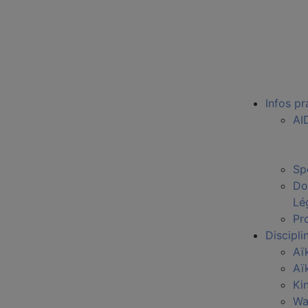
Infos pr
AI
Sp
Do
Lé
Pro
Discipli
Aï
Aï
Ki
Wa