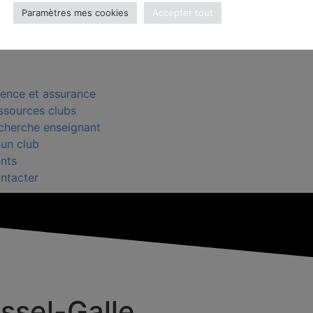
Paramètres mes cookies
Accepter tout
e
ons
cence et assurance
ssources clubs
cherche enseignant
 un club
nts
ntacter
ssel-Galle