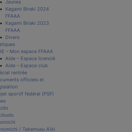
Jeunes
Kagami Biraki 2024
FFAAA
Kagami Biraki 2023
FFAAA
Divers
atiques
DE – Mon espace FFAAA
Aide – Espace licencié
Aide – Espace club
écial rentrée
cuments officiels et
gislation
jet sportif fédéral (PSF)
nes
kido
kibudo
nomichi
nomichi / Takemusu Aïki