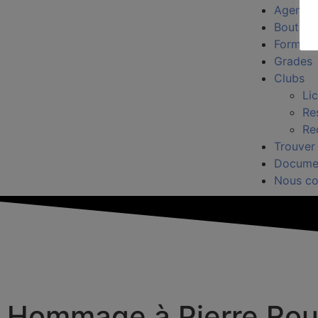
Agenda
Boutiqu
Formati
Grades
Clubs
Li
Re
Re
Trouver
Docume
Nous co
Hommage à Pierre Rou