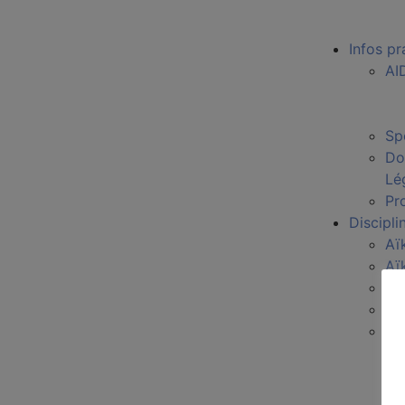
Infos pr
AI
Sp
Do
Lé
Pro
Discipli
Aï
Aï
Ki
Wa
Sp