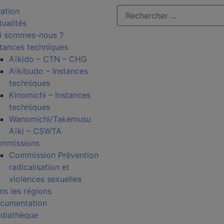
ration
tualités
i sommes-nous ?
stances techniques
Aïkido – CTN – CHG
Aïkibudo – Instances
techniques
Kinomichi – Instances
techniques
Wanomichi/Takemusu
Aïki – CSWTA
mmissions
Commission Prévention
radicalisation et
violences sexuelles
ns les régions
cumentation
diathèque