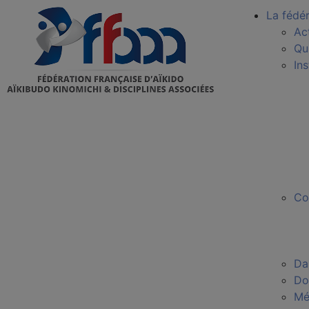
La fédé
Ac
Qu
In
Co
Da
Do
Mé