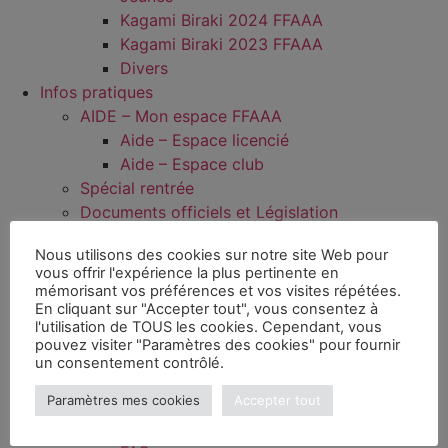
Kagami Biraki 2024 FFAAA
Kagami Biraki 2023 FFAAA
Divers
Infos pratiques
AIDE – Mon espace FFAAA
Aide – Espace licencié
Aide – Espace club
Spécial rentrée
Documents officiels et Législation
Projet sportif fédéral (PSF)
Nous utilisons des cookies sur notre site Web pour
Disciplines
vous offrir l'expérience la plus pertinente en
Aïkido
mémorisant vos préférences et vos visites répétées.
Aïkibudo
En cliquant sur "Accepter tout", vous consentez à
l'utilisation de TOUS les cookies. Cependant, vous
Kinomichi
pouvez visiter "Paramètres des cookies" pour fournir
Wanomichi / Takemusu Aïki
un consentement contrôlé.
Sport Santé Bien-Être
Paramètres mes cookies
Accepter tout
Présentation SBBE
Clubs référencés