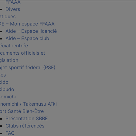
FFAAA
Divers
atiques
DE – Mon espace FFAAA
Aide – Espace licencié
Aide – Espace club
écial rentrée
cuments officiels et
gislation
jet sportif fédéral (PSF)
nes
kido
kibudo
nomichi
nomichi / Takemusu Aïki
ort Santé Bien-Être
Présentation SBBE
Clubs référencés
FAQ