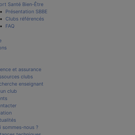
ort Santé Bien-Être
Présentation SBBE
Clubs référencés
FAQ
e
ons
cence et assurance
ssources clubs
cherche enseignant
 un club
nts
ntacter
ration
tualités
i sommes-nous ?
stances techniques