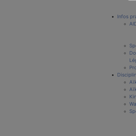
Infos pr
AI
Sp
Do
Lé
Pro
Discipli
Aï
Aï
Ki
Wa
Sp