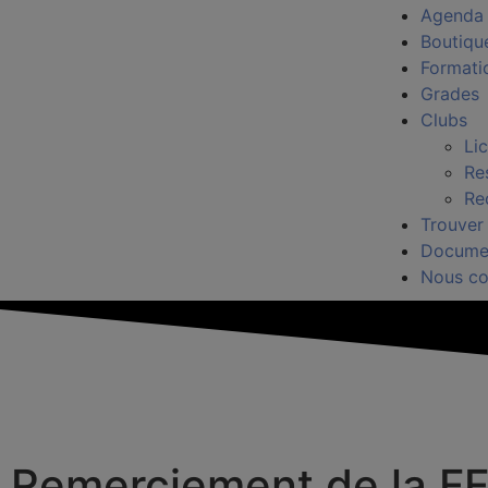
Agenda
Boutiqu
Formati
Grades
Clubs
Li
Re
Re
Trouver
Docume
Nous co
Remerciement de la F