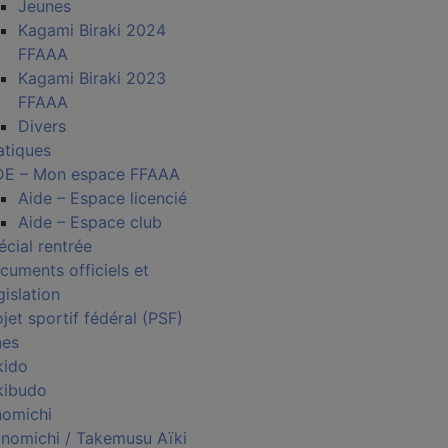
Jeunes
Kagami Biraki 2024
FFAAA
Kagami Biraki 2023
FFAAA
Divers
atiques
DE – Mon espace FFAAA
Aide – Espace licencié
Aide – Espace club
écial rentrée
cuments officiels et
gislation
jet sportif fédéral (PSF)
nes
kido
kibudo
nomichi
nomichi / Takemusu Aïki