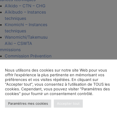
Aïkido – CTN – CHG
Aïkibudo – Instances
techniques
Kinomichi – Instances
techniques
Wanomichi/Takemusu
Aïki – CSWTA
mmissions
Commission Prévention
radicalisation et
violences sexuelles
Nous utilisons des cookies sur notre site Web pour vous
ns les régions
offrir l'expérience la plus pertinente en mémorisant vos
préférences et vos visites répétées. En cliquant sur
cumentation
"Accepter tout", vous consentez à l'utilisation de TOUS les
diathèque
cookies. Cependant, vous pouvez visiter "Paramètres des
Jeunes
cookies" pour fournir un consentement contrôlé.
Kagami Biraki 2024
Paramètres mes cookies
Accepter tout
FFAAA
Kagami Biraki 2023