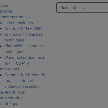
ration
tualités
i sommes-nous ?
stances techniques
Aïkido – CTN – CHG
Aïkibudo – Instances
techniques
Kinomichi – Instances
techniques
Wanomichi/Takemusu
Aïki – CSWTA
mmissions
Commission Prévention
radicalisation et
violences sexuelles
ns les régions
cumentation
diathèque