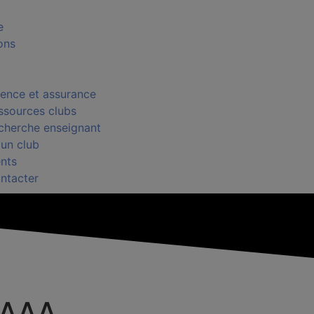
e
ons
cence et assurance
ssources clubs
cherche enseignant
 un club
nts
ntacter
FAAA