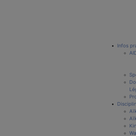
Infos pr
AI
Sp
Do
Lé
Pro
Discipli
Aï
Aï
Ki
Wa