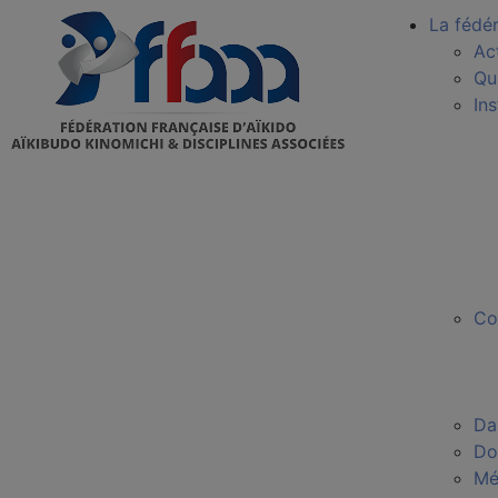
La fédé
Ac
Qu
In
Co
Da
Do
Mé