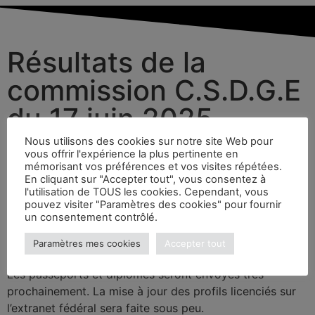
Résultats de la
commission C.S.D.G.E
du 17 juin 2025
Nous utilisons des cookies sur notre site Web pour
vous offrir l'expérience la plus pertinente en
2 juillet 2025
mémorisant vos préférences et vos visites répétées.
En cliquant sur "Accepter tout", vous consentez à
l'utilisation de TOUS les cookies. Cependant, vous
Le compte-rendu de la réunion de la CSDGE en date du
pouvez visiter "Paramètres des cookies" pour fournir
un consentement contrôlé.
17 juin 2025 est
disponible ici.
Paramètres mes cookies
Accepter tout
Félicitations aux nouveaux/elles promu-e-s !
Les passeports et diplômes seront envoyés très
prochainement. La mise à jour des profils licenciés sur
l’extranet fédéral sera faite sous peu.