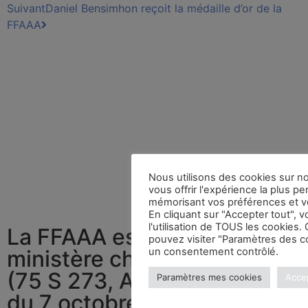
Suivant
Daniel Bensimhon reçoit la médaille d’or de la
FFAAA
Nous utilisons des cookies sur n
vous offrir l'expérience la plus pe
mémorisant vos préférences et vo
En cliquant sur "Accepter tout", 
l'utilisation de TOUS les cookies
La FFAAA est agréée par le
pouvez visiter "Paramètres des co
un consentement contrôlé.
ministère chargé des Sports
(75 S 273, Arrêté ministériel
Paramètres mes cookies
Acce
du 7 octobre 1985).