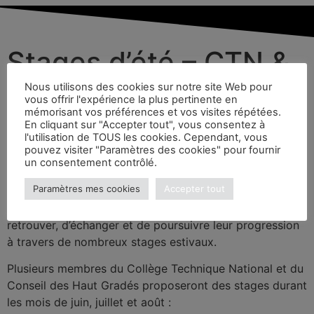
Stages d’été – CTN &
CHG
Nous utilisons des cookies sur notre site Web pour
vous offrir l'expérience la plus pertinente en
mémorisant vos préférences et vos visites répétées.
En cliquant sur "Accepter tout", vous consentez à
29 mai 2026
l'utilisation de TOUS les cookies. Cependant, vous
pouvez visiter "Paramètres des cookies" pour fournir
un consentement contrôlé.
L’été arrive, mais la pratique ne s’arrête pas pour autant
Paramètres mes cookies
Accepter tout
! Partout en France, les tatamis restent ouverts pour
permettre aux pratiquantes et pratiquants de se
retrouver, d’échanger et de poursuivre leur progression
à travers de nombreux stages estivaux.
Plusieurs membres du Collège Technique National et du
Conseil des Haut Gradés proposeront des stages durant
les mois de juin, juillet et août :