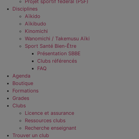
Projet sportif fédéral (PSF)
Disciplines
Aïkido
Aïkibudo
Kinomichi
Wanomichi / Takemusu Aïki
Sport Santé Bien-Être
Présentation SBBE
Clubs référencés
FAQ
Agenda
Boutique
Formations
Grades
Clubs
Licence et assurance
Ressources clubs
Recherche enseignant
Trouver un club