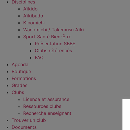
Disciplines
Aïkido
Aïkibudo
Kinomichi
Wanomichi / Takemusu Aïki
Sport Santé Bien-Être
Présentation SBBE
Clubs référencés
FAQ
Agenda
Boutique
Formations
Grades
Clubs
Licence et assurance
Ressources clubs
Recherche enseignant
Trouver un club
Documents