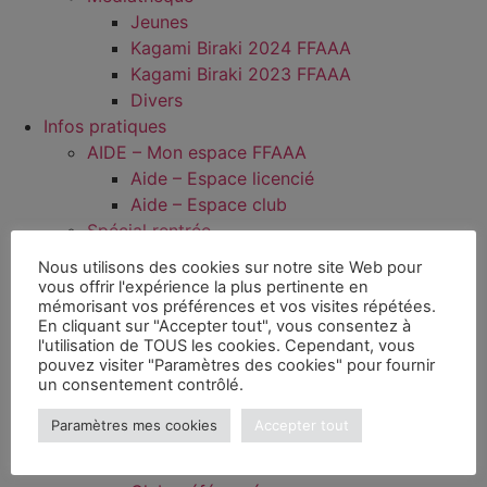
Jeunes
Kagami Biraki 2024 FFAAA
Kagami Biraki 2023 FFAAA
Divers
Infos pratiques
AIDE – Mon espace FFAAA
Aide – Espace licencié
Aide – Espace club
Spécial rentrée
Documents officiels et Législation
Nous utilisons des cookies sur notre site Web pour
Projet sportif fédéral (PSF)
vous offrir l'expérience la plus pertinente en
mémorisant vos préférences et vos visites répétées.
Disciplines
En cliquant sur "Accepter tout", vous consentez à
Aïkido
l'utilisation de TOUS les cookies. Cependant, vous
Aïkibudo
pouvez visiter "Paramètres des cookies" pour fournir
un consentement contrôlé.
Kinomichi
Wanomichi / Takemusu Aïki
Paramètres mes cookies
Accepter tout
Sport Santé Bien-Être
Présentation SBBE