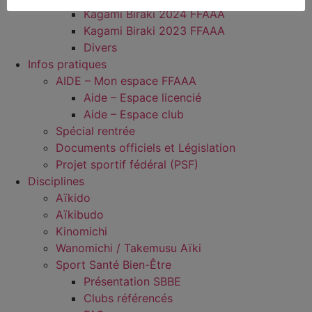
Kagami Biraki 2024 FFAAA
Kagami Biraki 2023 FFAAA
Divers
Infos pratiques
AIDE – Mon espace FFAAA
Aide – Espace licencié
Aide – Espace club
Spécial rentrée
Documents officiels et Législation
Projet sportif fédéral (PSF)
Disciplines
Aïkido
Aïkibudo
Kinomichi
Wanomichi / Takemusu Aïki
Sport Santé Bien-Être
Présentation SBBE
Clubs référencés