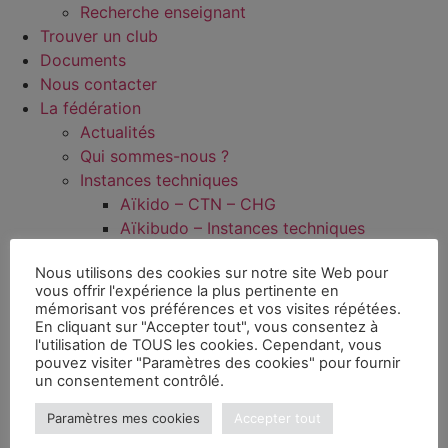
Recherche enseignant
Trouver un club
Documents
Nous contacter
La fédération
Actualités
Qui sommes-nous ?
Instances techniques
Aïkido – CTN – CHG
Aïkibudo – Instances techniques
Kinomichi – Instances techniques
Nous utilisons des cookies sur notre site Web pour
Wanomichi/Takemusu Aïki – CSWTA
vous offrir l'expérience la plus pertinente en
Commissions
mémorisant vos préférences et vos visites répétées.
Commission Prévention radicalisation et
En cliquant sur "Accepter tout", vous consentez à
l'utilisation de TOUS les cookies. Cependant, vous
violences sexuelles
pouvez visiter "Paramètres des cookies" pour fournir
Dans les régions
un consentement contrôlé.
Documentation
Paramètres mes cookies
Médiathèque
Accepter tout
Jeunes