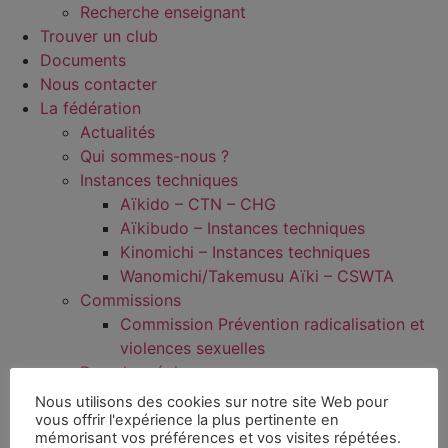
Recherche enseignant
Trouver un club
Documents
Nous contacter
La fédération
Actualités
Qui sommes-nous ?
Instances techniques
Aïkido – CTN – CHG
Aïkibudo – Instances techniques
Kinomichi – Instances techniques
Wanomichi/Takemusu Aïki – CSWTA
Commissions
Commission Prévention radicalisation et
violences sexuelles
Dans les régions
Documentation
Nous utilisons des cookies sur notre site Web pour
Médiathèque
vous offrir l'expérience la plus pertinente en
mémorisant vos préférences et vos visites répétées.
Jeunes