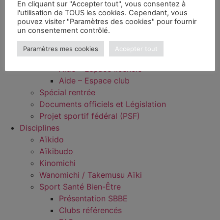
En cliquant sur "Accepter tout", vous consentez à
Kagami Biraki 2024 FFAAA
l'utilisation de TOUS les cookies. Cependant, vous
Kagami Biraki 2023 FFAAA
pouvez visiter "Paramètres des cookies" pour fournir
un consentement contrôlé.
Divers
Infos pratiques
Paramètres mes cookies
Accepter tout
AIDE – Mon espace FFAAA
Aide – Espace licencié
Aide – Espace club
Spécial rentrée
Documents officiels et Législation
Projet sportif fédéral (PSF)
Disciplines
Aïkido
Aïkibudo
Kinomichi
Wanomichi / Takemusu Aïki
Sport Santé Bien-Être
Présentation SBBE
Clubs référencés