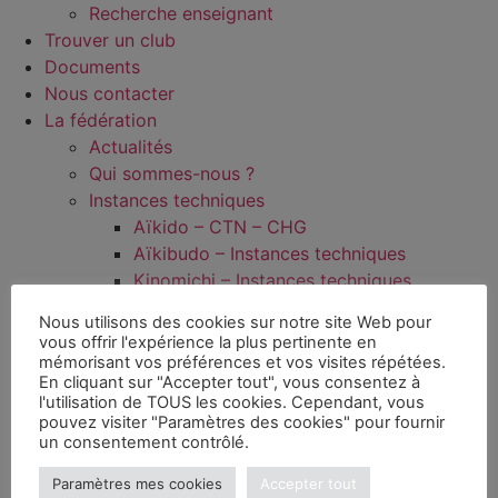
Recherche enseignant
Trouver un club
Documents
Nous contacter
La fédération
Actualités
Qui sommes-nous ?
Instances techniques
Aïkido – CTN – CHG
Aïkibudo – Instances techniques
Kinomichi – Instances techniques
Wanomichi/Takemusu Aïki – CSWTA
Nous utilisons des cookies sur notre site Web pour
Commissions
vous offrir l'expérience la plus pertinente en
Commission Prévention radicalisation et
mémorisant vos préférences et vos visites répétées.
En cliquant sur "Accepter tout", vous consentez à
violences sexuelles
l'utilisation de TOUS les cookies. Cependant, vous
Dans les régions
pouvez visiter "Paramètres des cookies" pour fournir
Documentation
un consentement contrôlé.
Médiathèque
Paramètres mes cookies
Accepter tout
Jeunes