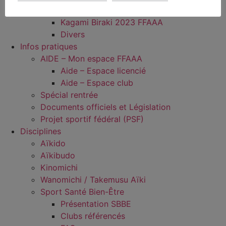
Kagami Biraki 2024 FFAAA
Kagami Biraki 2023 FFAAA
Divers
Infos pratiques
AIDE – Mon espace FFAAA
Aide – Espace licencié
Aide – Espace club
Spécial rentrée
Documents officiels et Législation
Projet sportif fédéral (PSF)
Disciplines
Aïkido
Aïkibudo
Kinomichi
Wanomichi / Takemusu Aïki
Sport Santé Bien-Être
Présentation SBBE
Clubs référencés