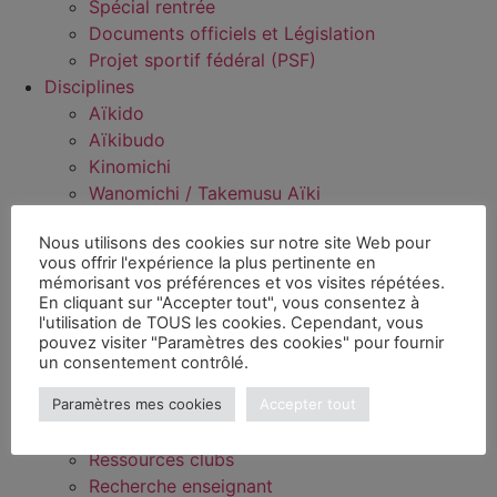
Spécial rentrée
Documents officiels et Législation
Projet sportif fédéral (PSF)
Disciplines
Aïkido
Aïkibudo
Kinomichi
Wanomichi / Takemusu Aïki
Sport Santé Bien-Être
Nous utilisons des cookies sur notre site Web pour
Sport Santé Bien-Être
vous offrir l'expérience la plus pertinente en
Clubs référencés
mémorisant vos préférences et vos visites répétées.
FAQ
En cliquant sur "Accepter tout", vous consentez à
l'utilisation de TOUS les cookies. Cependant, vous
Boutique
pouvez visiter "Paramètres des cookies" pour fournir
Formation
un consentement contrôlé.
Grades
Paramètres mes cookies
Accepter tout
Clubs
Licence et assurance
Ressources clubs
Recherche enseignant