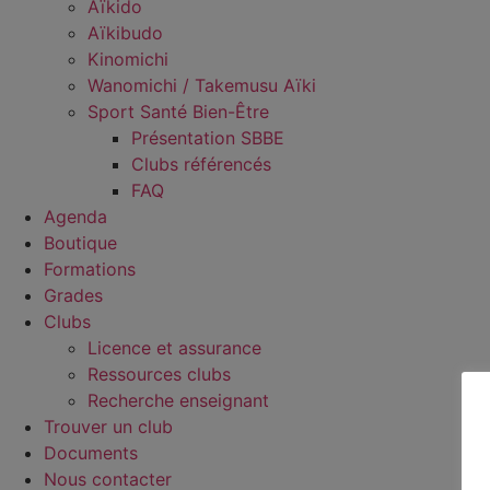
Aïkido
Aïkibudo
Kinomichi
Wanomichi / Takemusu Aïki
Sport Santé Bien-Être
Présentation SBBE
Clubs référencés
FAQ
Agenda
Boutique
Formations
Grades
Clubs
Licence et assurance
Ressources clubs
Recherche enseignant
Trouver un club
Documents
Nous contacter