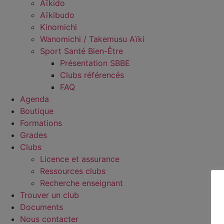
Aïkido
Aïkibudo
Kinomichi
Wanomichi / Takemusu Aïki
Sport Santé Bien-Être
Présentation SBBE
Clubs référencés
FAQ
Agenda
Boutique
Formations
Grades
Clubs
Licence et assurance
Ressources clubs
Recherche enseignant
Trouver un club
Documents
Nous contacter