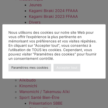
Jeunes
Kagami Biraki 2024 FFAAA
Kagami Biraki 2023 FFAAA
Divers
Infos pratiques
Nous utilisons des cookies sur notre site Web pour
AIDE – Mon espace FFAAA
vous offrir l'expérience la plus pertinente en
Aide – Espace licencié
mémorisant vos préférences et vos visites répétées.
Aide – Espace club
En cliquant sur "Accepter tout", vous consentez à
l'utilisation de TOUS les cookies. Cependant, vous
Spécial rentrée
pouvez visiter "Paramètres des cookies" pour fournir
Documents officiels et Législation
un consentement contrôlé.
Projet sportif fédéral (PSF)
Paramètres mes cookies
Accepter tout
Disciplines
Aïkido
Aïkibudo
Kinomichi
Wanomichi / Takemusu Aïki
Sport Santé Bien-Être
Présentation SBBE