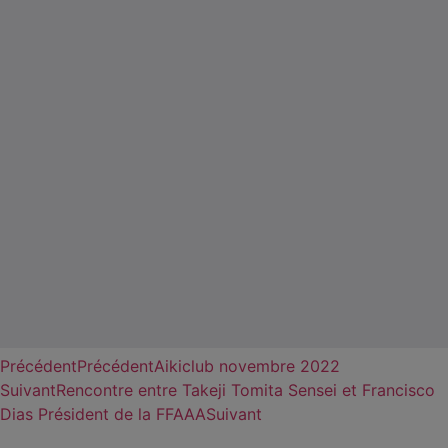
Précédent
Précédent
Aikiclub novembre 2022
Suivant
Rencontre entre Takeji Tomita Sensei et Francisco
Dias Président de la FFAAA
Suivant