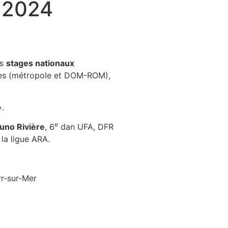
r 2024
es
stages nationaux
toires (métropole et DOM-ROM),
.
e
uno Rivière
, 6
dan UFA, DFR
la ligue ARA.
yr-sur-Mer