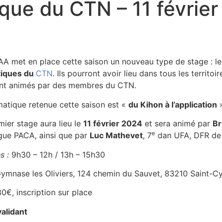
que du CTN – 11 févrie
AA met en place cette saison un nouveau type de stage : l
iques du
CTN
. Ils pourront avoir lieu dans tous les terri
ont animés par des membres du CTN.
matique retenue cette saison est «
du Kihon à l’application
»
ier stage aura lieu le
11 février 2024
et sera animé par
Br
e
igue PACA, ainsi que par
Luc Mathevet
, 7
dan UFA, DFR de 
s :
9h30 – 12h / 13h – 15h30
ymnase les Oliviers, 124 chemin du Sauvet, 83210 Saint-C
0€, inscription sur place
validant