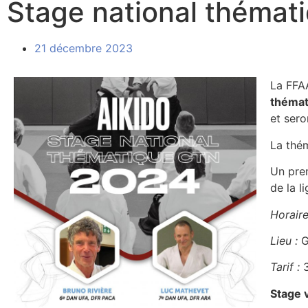
Stage national thémati
21 décembre 2023
La FFA
thémat
et ser
La thé
Un prem
de la l
Horaire
Lieu :
G
Tarif :
3
Stage 