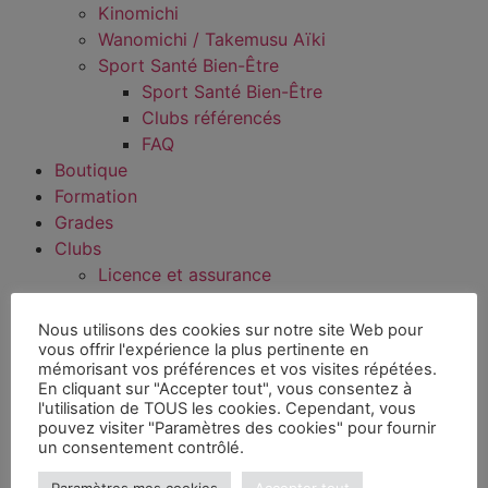
Kinomichi
Wanomichi / Takemusu Aïki
Sport Santé Bien-Être
Sport Santé Bien-Être
Clubs référencés
FAQ
Boutique
Formation
Grades
Clubs
Licence et assurance
Ressources clubs
Recherche enseignant
Nous utilisons des cookies sur notre site Web pour
vous offrir l'expérience la plus pertinente en
Trouver un club
mémorisant vos préférences et vos visites répétées.
Mon espace FFAAA
En cliquant sur "Accepter tout", vous consentez à
Documents
l'utilisation de TOUS les cookies. Cependant, vous
pouvez visiter "Paramètres des cookies" pour fournir
un consentement contrôlé.
Paramètres mes cookies
Accepter tout