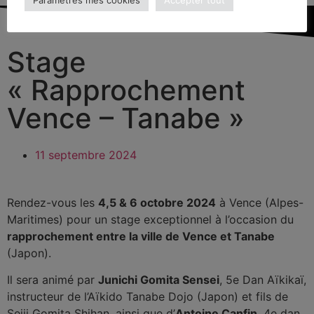
Stage
« Rapprochement
Vence – Tanabe »
11 septembre 2024
Rendez-vous les
4,5 & 6 octobre 2024
à Vence (Alpes-
Maritimes) pour un stage exceptionnel à l’occasion du
rapprochement entre la ville de Vence et Tanabe
(Japon).
Il sera animé par
Junichi Gomita Sensei
, 5e Dan Aïkikaï,
instructeur de l’Aïkido Tanabe Dojo (Japon) et fils de
Seiji Gomita Shihan, ainsi que d’
Antoine Canfin
, 4e dan