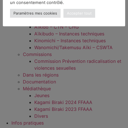
un consentement contrôlé.
Actualités
Qui sommes-nous ?
Paramètres mes cookies
Accepter tout
Instances techniques
Aïkido – CTN – CHG
Aïkibudo – Instances techniques
Kinomichi – Instances techniques
Wanomichi/Takemusu Aïki – CSWTA
Commissions
Commission Prévention radicalisation et
violences sexuelles
Dans les régions
Documentation
Médiathèque
Jeunes
Kagami Biraki 2024 FFAAA
Kagami Biraki 2023 FFAAA
Divers
Infos pratiques