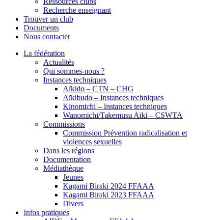
Ressources clubs
Recherche enseignant
Trouver un club
Documents
Nous contacter
La fédération
Actualités
Qui sommes-nous ?
Instances techniques
Aïkido – CTN – CHG
Aïkibudo – Instances techniques
Kinomichi – Instances techniques
Wanomichi/Takemusu Aïki – CSWTA
Commissions
Commission Prévention radicalisation et
violences sexuelles
Dans les régions
Documentation
Médiathèque
Jeunes
Kagami Biraki 2024 FFAAA
Kagami Biraki 2023 FFAAA
Divers
Infos pratiques