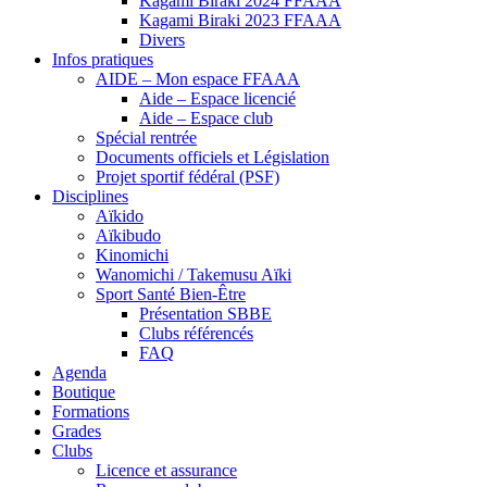
Kagami Biraki 2024 FFAAA
Kagami Biraki 2023 FFAAA
Divers
Infos pratiques
AIDE – Mon espace FFAAA
Aide – Espace licencié
Aide – Espace club
Spécial rentrée
Documents officiels et Législation
Projet sportif fédéral (PSF)
Disciplines
Aïkido
Aïkibudo
Kinomichi
Wanomichi / Takemusu Aïki
Sport Santé Bien-Être
Présentation SBBE
Clubs référencés
FAQ
Agenda
Boutique
Formations
Grades
Clubs
Licence et assurance