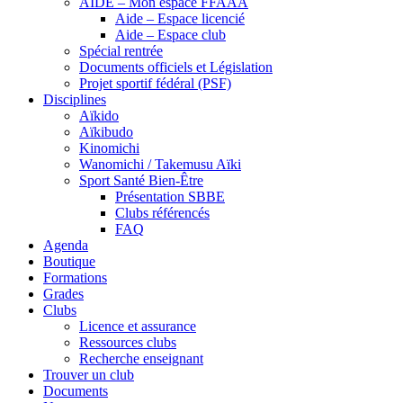
AIDE – Mon espace FFAAA
Aide – Espace licencié
Aide – Espace club
Spécial rentrée
Documents officiels et Législation
Projet sportif fédéral (PSF)
Disciplines
Aïkido
Aïkibudo
Kinomichi
Wanomichi / Takemusu Aïki
Sport Santé Bien-Être
Présentation SBBE
Clubs référencés
FAQ
Agenda
Boutique
Formations
Grades
Clubs
Licence et assurance
Ressources clubs
Recherche enseignant
Trouver un club
Documents