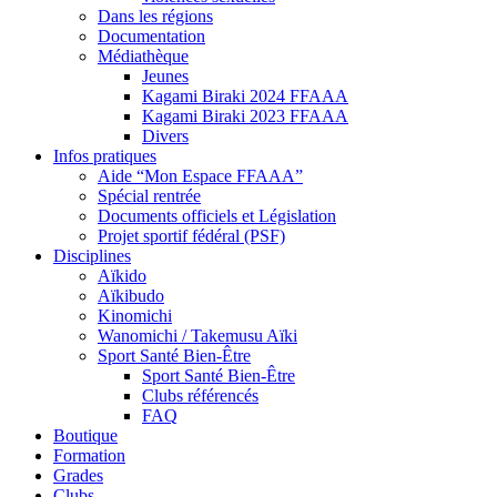
Dans les régions
Documentation
Médiathèque
Jeunes
Kagami Biraki 2024 FFAAA
Kagami Biraki 2023 FFAAA
Divers
Infos pratiques
Aide “Mon Espace FFAAA”
Spécial rentrée
Documents officiels et Législation
Projet sportif fédéral (PSF)
Disciplines
Aïkido
Aïkibudo
Kinomichi
Wanomichi / Takemusu Aïki
Sport Santé Bien-Être
Sport Santé Bien-Être
Clubs référencés
FAQ
Boutique
Formation
Grades
Clubs