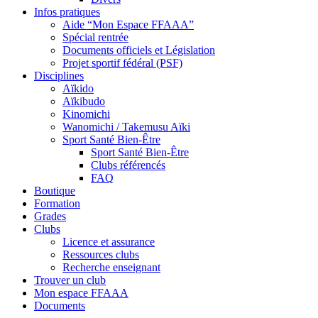
Infos pratiques
Aide “Mon Espace FFAAA”
Spécial rentrée
Documents officiels et Législation
Projet sportif fédéral (PSF)
Disciplines
Aïkido
Aïkibudo
Kinomichi
Wanomichi / Takemusu Aïki
Sport Santé Bien-Être
Sport Santé Bien-Être
Clubs référencés
FAQ
Boutique
Formation
Grades
Clubs
Licence et assurance
Ressources clubs
Recherche enseignant
Trouver un club
Mon espace FFAAA
Documents