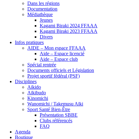
Dans les régions
Documentation
Médiathèque
Jeunes
Kagami Biraki 2024 FFAAA
Kagami Biraki 2023 FFAAA
Divers
Infos pratiques
AIDE – Mon espace FFAAA
Aide – Espace licencié
Aide – Espace club
Spécial rentrée
Documents officiels et Législation
Projet sportif fédéral (PSF)
Disciplines
Aïkido
Aïkibudo
Kinomichi
Wanomichi / Takemusu Aïki
Sport Santé Bien-Être
Présentation SBBE
Clubs référencés
FAQ
Agenda
Boutique