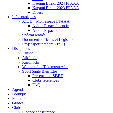
Kagami Biraki 2024 FFAAA
Kagami Biraki 2023 FFAAA
Divers
Infos pratiques
AIDE – Mon espace FFAAA
Aide – Espace licencié
Aide – Espace club
Spécial rentrée
Documents officiels et Législation
Projet sportif fédéral (PSF)
Disciplines
Aïkido
Aïkibudo
Kinomichi
Wanomichi / Takemusu Aïki
Sport Santé Bien-Être
Présentation SBBE
Clubs référencés
FAQ
Agenda
Boutique
Formations
Grades
Clubs
Licence et assurance