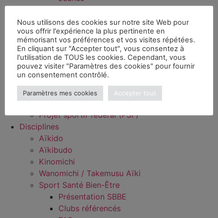
Kagami Biraki 2024 FFAAA
Kagami Biraki 2023 FFAAA
Nous utilisons des cookies sur notre site Web pour
vous offrir l'expérience la plus pertinente en
Divers
mémorisant vos préférences et vos visites répétées.
Infos pratiques
En cliquant sur "Accepter tout", vous consentez à
AIDE – Mon espace FFAAA
l'utilisation de TOUS les cookies. Cependant, vous
pouvez visiter "Paramètres des cookies" pour fournir
Aide – Espace licencié
un consentement contrôlé.
Aide – Espace club
Spécial rentrée
Paramètres mes cookies
Accepter tout
Documents officiels et Législation
Projet sportif fédéral (PSF)
Disciplines
Aïkido
Aïkibudo
Kinomichi
Wanomichi / Takemusu Aïki
Sport Santé Bien-Être
Présentation SBBE
Clubs référencés