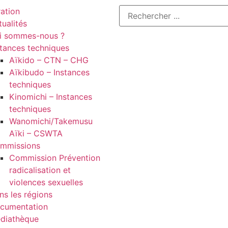
ration
tualités
i sommes-nous ?
stances techniques
Aïkido – CTN – CHG
Aïkibudo – Instances
techniques
Kinomichi – Instances
techniques
Wanomichi/Takemusu
Aïki – CSWTA
mmissions
Commission Prévention
radicalisation et
violences sexuelles
ns les régions
cumentation
diathèque