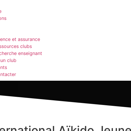
e
ons
cence et assurance
ssources clubs
cherche enseignant
 un club
nts
ntacter
ernational Aïkido Jeun