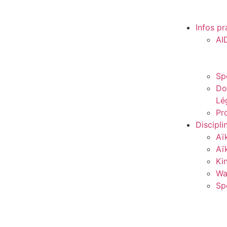
Infos pr
AI
Sp
Do
Lé
Pro
Discipli
Aï
Aï
Ki
Wa
Sp