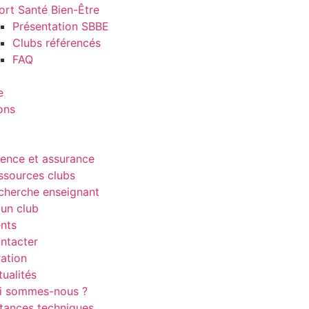
ort Santé Bien-Être
Présentation SBBE
Clubs référencés
FAQ
e
ons
cence et assurance
ssources clubs
cherche enseignant
 un club
nts
ntacter
ration
tualités
i sommes-nous ?
stances techniques