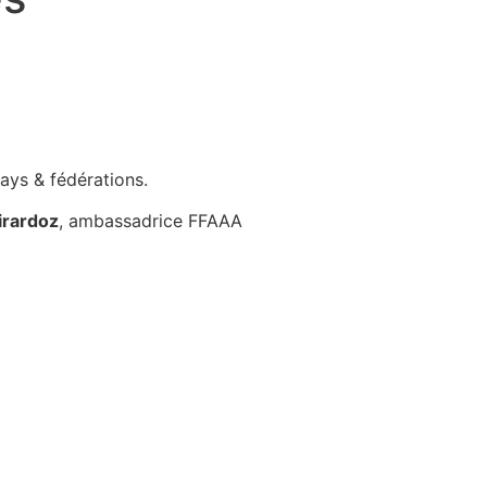
pays & fédérations.
irardoz
, ambassadrice FFAAA