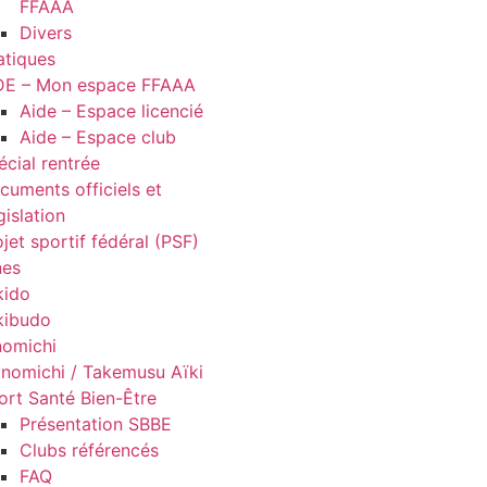
FFAAA
Divers
atiques
DE – Mon espace FFAAA
Aide – Espace licencié
Aide – Espace club
écial rentrée
cuments officiels et
gislation
jet sportif fédéral (PSF)
nes
kido
kibudo
nomichi
nomichi / Takemusu Aïki
ort Santé Bien-Être
Présentation SBBE
Clubs référencés
FAQ