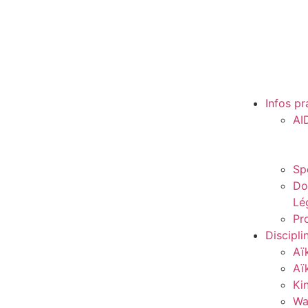
Infos pr
AI
Sp
Do
Lé
Pro
Discipli
Aï
Aï
Ki
Wa