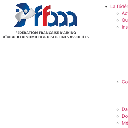
La fédé
Ac
Qu
In
Co
Da
Do
Mé