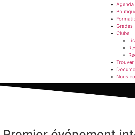
Agenda
Boutiqu
Formati
Grades
Clubs
Li
Re
Re
Trouver
Docume
Nous co
Premier événement int