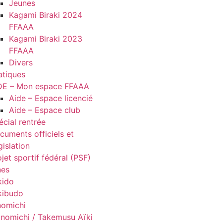
Jeunes
Kagami Biraki 2024
FFAAA
Kagami Biraki 2023
FFAAA
Divers
atiques
DE – Mon espace FFAAA
Aide – Espace licencié
Aide – Espace club
écial rentrée
cuments officiels et
gislation
jet sportif fédéral (PSF)
nes
kido
kibudo
nomichi
nomichi / Takemusu Aïki