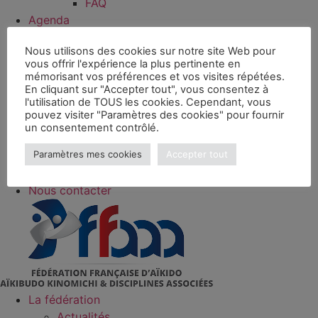
FAQ
Agenda
Boutique
Nous utilisons des cookies sur notre site Web pour
Formations
vous offrir l'expérience la plus pertinente en
Grades
mémorisant vos préférences et vos visites répétées.
Clubs
En cliquant sur "Accepter tout", vous consentez à
l'utilisation de TOUS les cookies. Cependant, vous
Licence et assurance
pouvez visiter "Paramètres des cookies" pour fournir
Ressources clubs
un consentement contrôlé.
Recherche enseignant
Paramètres mes cookies
Accepter tout
Trouver un club
Documents
Nous contacter
La fédération
Actualités