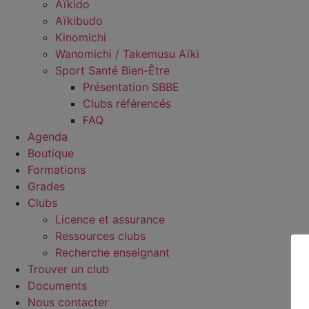
Aïkido
Aïkibudo
Kinomichi
Wanomichi / Takemusu Aïki
Sport Santé Bien-Être
Présentation SBBE
Clubs référencés
FAQ
Agenda
Boutique
Formations
Grades
Clubs
Licence et assurance
Ressources clubs
Recherche enseignant
Trouver un club
Documents
Nous contacter