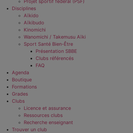
Projet sportif fédéral (PSF)
Disciplines
Aïkido
Aïkibudo
Kinomichi
Wanomichi / Takemusu Aïki
Sport Santé Bien-Être
Présentation SBBE
Clubs référencés
FAQ
Agenda
Boutique
Formations
Grades
Clubs
Licence et assurance
Ressources clubs
Recherche enseignant
Trouver un club