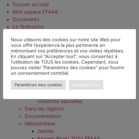
Trouver un club
Mon espace FFAAA
Documents
La fédération
Actualités
Nous utilisons des cookies sur notre site Web pour
Qui sommes-nous ?
vous offrir l'expérience la plus pertinente en
Instances techniques
mémorisant vos préférences et vos visites répétées.
Aïkido – CTN – CHG
En cliquant sur "Accepter tout", vous consentez à
l'utilisation de TOUS les cookies. Cependant, vous
Aïkibudo – Instances techniques
pouvez visiter "Paramètres des cookies" pour fournir
Kinomichi – Instances techniques
un consentement contrôlé.
Wanomichi/Takemusu Aïki – CSWTA
Paramètres mes cookies
Accepter tout
Commissions
Commission Prévention radicalisation et
violences sexuelles
Dans les régions
Documentation
Médiathèque
Jeunes
Kagami Biraki 2024 FFAAA