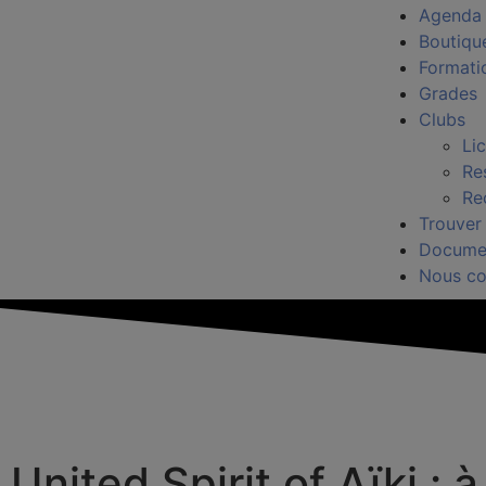
Agenda
Boutiqu
Formati
Grades
Clubs
Li
Re
Re
Trouver
Docume
Nous co
United Spirit of Aïki 