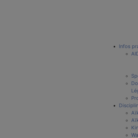
Infos pr
AI
Sp
Do
Lé
Pro
Discipli
Aï
Aï
Ki
Wa