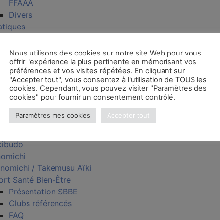
FFAAA
Divers
atiques
DE – Mon espace FFAAA
Aide – Espace licencié
Nous utilisons des cookies sur notre site Web pour vous
Aide – Espace club
offrir l'expérience la plus pertinente en mémorisant vos
préférences et vos visites répétées. En cliquant sur
écial rentrée
"Accepter tout", vous consentez à l'utilisation de TOUS les
cuments officiels et
cookies. Cependant, vous pouvez visiter "Paramètres des
gislation
cookies" pour fournir un consentement contrôlé.
jet sportif fédéral (PSF)
Paramètres mes cookies
Accepter tout
nes
kido
kibudo
nomichi
nomichi / Takemusu Aïki
ort Santé Bien-Être
Présentation SBBE
Clubs référencés
FAQ