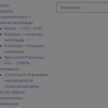
ration
tualités
i sommes-nous ?
stances techniques
Aïkido – CTN – CHG
Aïkibudo – Instances
techniques
Kinomichi – Instances
techniques
Wanomichi/Takemusu
Aïki – CSWTA
mmissions
Commission Prévention
radicalisation et
violences sexuelles
ns les régions
cumentation
diathèque