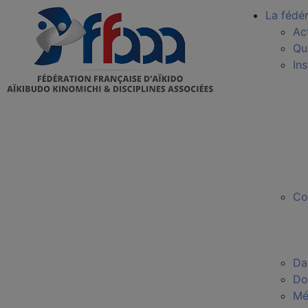
La fédé
Ac
Qu
In
Co
Da
Do
Mé