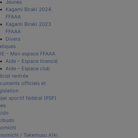
Jeunes
Kagami Biraki 2024
FFAAA
Kagami Biraki 2023
FFAAA
Divers
atiques
DE – Mon espace FFAAA
Aide – Espace licencié
Aide – Espace club
écial rentrée
cuments officiels et
gislation
jet sportif fédéral (PSF)
nes
kido
kibudo
nomichi
nomichi / Takemusu Aïki