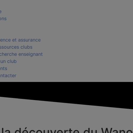
e
ons
cence et assurance
ssources clubs
cherche enseignant
 un club
nts
ntacter
: à la découverte du Wan