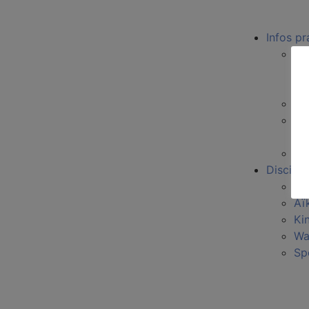
Infos pr
AI
Sp
Do
Lé
Pro
Discipli
Aï
Aï
Ki
Wa
Sp