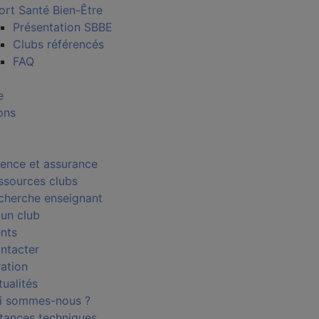
ort Santé Bien-Être
Présentation SBBE
Clubs référencés
FAQ
e
ons
cence et assurance
ssources clubs
cherche enseignant
 un club
nts
ntacter
ration
tualités
i sommes-nous ?
stances techniques