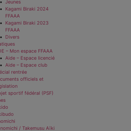
Jeunes
Kagami Biraki 2024
FFAAA
Kagami Biraki 2023
FFAAA
Divers
atiques
DE – Mon espace FFAAA
Aide – Espace licencié
Aide – Espace club
écial rentrée
cuments officiels et
gislation
jet sportif fédéral (PSF)
nes
kido
kibudo
nomichi
nomichi / Takemusu Aïki