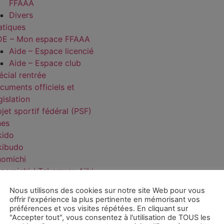
FFAAA
Divers
atiques
DE – Mon espace FFAAA
Aide – Espace licencié
Aide – Espace club
écial rentrée
cuments officiels et
gislation
jet sportif fédéral (PSF)
nes
kido
kibudo
nomichi
nomichi / Takemusu Aïki
ort Santé Bien-Être
Nous utilisons des cookies sur notre site Web pour vous
Présentation SBBE
offrir l'expérience la plus pertinente en mémorisant vos
Clubs référencés
préférences et vos visites répétées. En cliquant sur
"Accepter tout", vous consentez à l'utilisation de TOUS les
FAQ