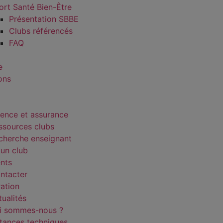
ort Santé Bien-Être
Présentation SBBE
Clubs référencés
FAQ
e
ons
cence et assurance
ssources clubs
cherche enseignant
 un club
nts
ntacter
ration
tualités
i sommes-nous ?
stances techniques