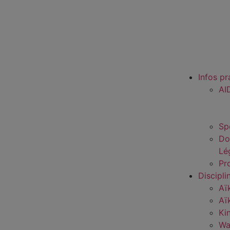
Infos pr
AI
Sp
Do
Lé
Pro
Discipli
Aï
Aï
Ki
Wa