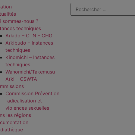
ration
tualités
i sommes-nous ?
stances techniques
Aïkido – CTN – CHG
Aïkibudo – Instances
techniques
Kinomichi – Instances
techniques
Wanomichi/Takemusu
Aïki – CSWTA
mmissions
Commission Prévention
radicalisation et
violences sexuelles
ns les régions
cumentation
diathèque