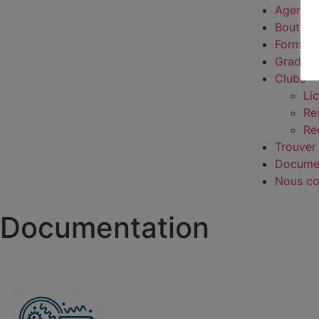
Agenda
Boutiqu
Formati
Grades
Clubs
Li
Re
Re
Trouver
Docume
Nous co
Documentation