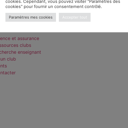
cookies. Cependant, vous pouvez visiter "Paramètres des
cookies" pour fournir un consentement contrôlé.
e
Paramètres mes cookies
Accepter tout
ons
cence et assurance
ssources clubs
cherche enseignant
 un club
nts
ntacter