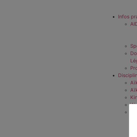
Infos pr
AI
Sp
Do
Lé
Pro
Discipli
Aï
Aï
Ki
Wa
Sp