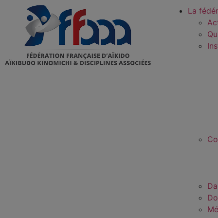
La fédé
Ac
Qu
In
Co
Da
Do
Mé