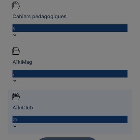
Cahiers pédagogiques
3
AïkiMag
7
AïkiClub
20