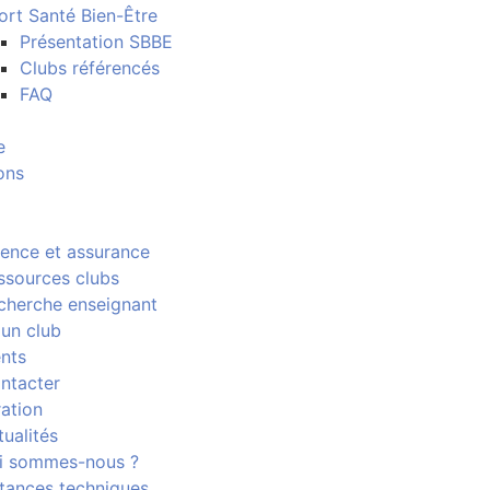
ort Santé Bien-Être
Présentation SBBE
Clubs référencés
FAQ
e
ons
cence et assurance
ssources clubs
cherche enseignant
 un club
nts
ntacter
ration
tualités
i sommes-nous ?
stances techniques