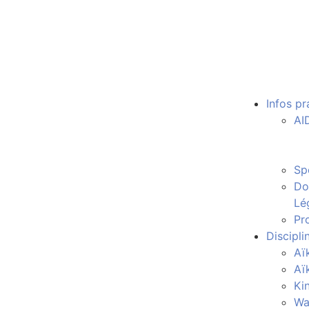
Infos pr
AI
Sp
Do
Lé
Pro
Discipli
Aï
Aï
Ki
Wa