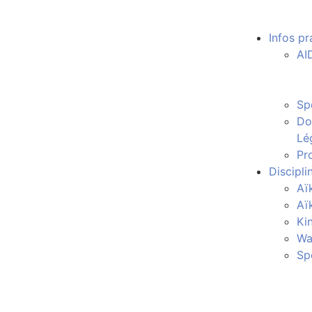
Infos pr
AI
Sp
Do
Lé
Pro
Discipli
Aï
Aï
Ki
Wa
Sp