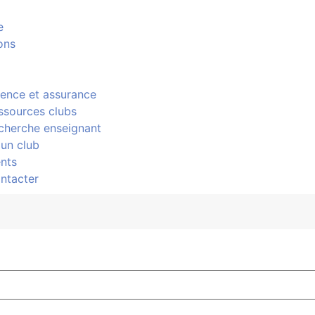
e
ons
cence et assurance
ssources clubs
cherche enseignant
 un club
nts
ntacter