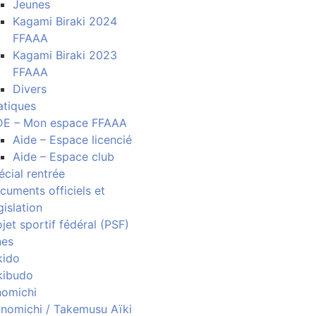
Jeunes
Kagami Biraki 2024
FFAAA
Kagami Biraki 2023
FFAAA
Divers
atiques
DE – Mon espace FFAAA
Aide – Espace licencié
Aide – Espace club
écial rentrée
cuments officiels et
gislation
jet sportif fédéral (PSF)
nes
kido
kibudo
nomichi
nomichi / Takemusu Aïki