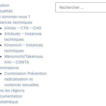
ration
tualités
i sommes-nous ?
stances techniques
Aïkido – CTN – CHG
Aïkibudo – Instances
techniques
Kinomichi – Instances
techniques
Wanomichi/Takemusu
Aïki – CSWTA
mmissions
Commission Prévention
radicalisation et
violences sexuelles
ns les régions
cumentation
diathèque