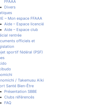
FFAAA
Divers
atiques
DE – Mon espace FFAAA
Aide – Espace licencié
Aide – Espace club
écial rentrée
cuments officiels et
gislation
jet sportif fédéral (PSF)
nes
kido
kibudo
nomichi
nomichi / Takemusu Aïki
ort Santé Bien-Être
Présentation SBBE
Clubs référencés
FAQ