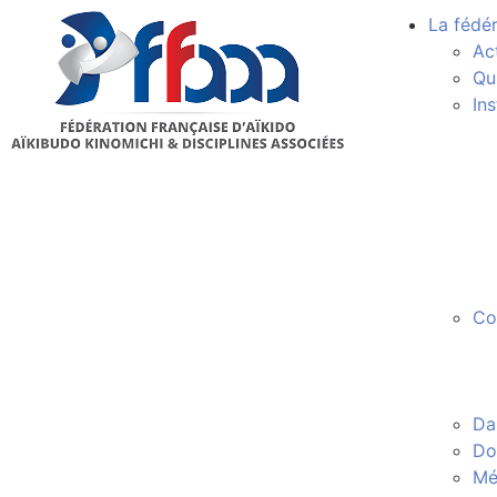
La fédé
Ac
Qu
In
Co
Da
Do
Mé