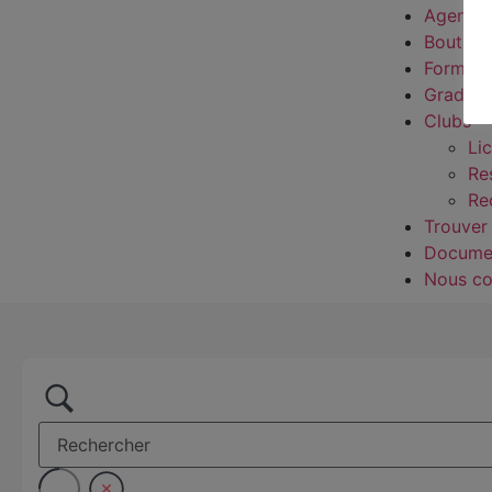
Agenda
Boutiqu
Formati
Grades
Clubs
Li
Re
Re
Trouver
Docume
Nous co