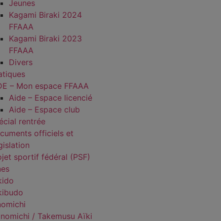
Jeunes
Kagami Biraki 2024
FFAAA
Kagami Biraki 2023
FFAAA
Divers
atiques
DE – Mon espace FFAAA
Aide – Espace licencié
Aide – Espace club
écial rentrée
cuments officiels et
gislation
jet sportif fédéral (PSF)
nes
kido
kibudo
nomichi
nomichi / Takemusu Aïki