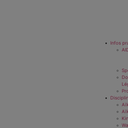
Infos pr
AI
Sp
Do
Lé
Pro
Discipli
Aï
Aï
Ki
Wa