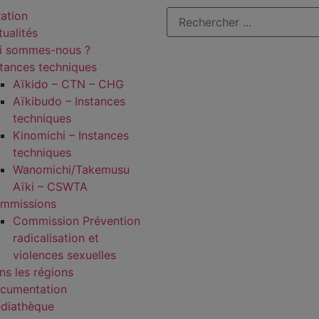
ration
tualités
i sommes-nous ?
stances techniques
Aïkido – CTN – CHG
Aïkibudo – Instances
techniques
Kinomichi – Instances
techniques
Wanomichi/Takemusu
Aïki – CSWTA
mmissions
Commission Prévention
radicalisation et
violences sexuelles
ns les régions
cumentation
diathèque