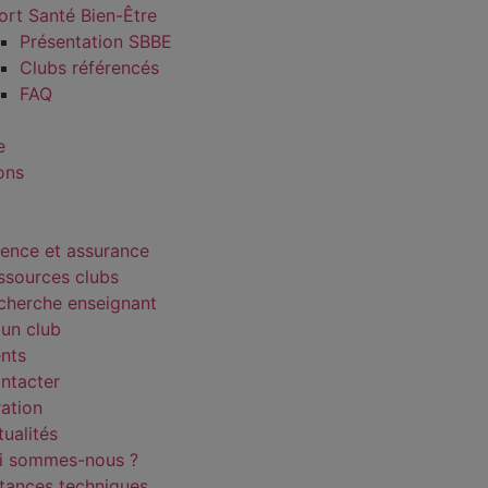
ort Santé Bien-Être
Présentation SBBE
Clubs référencés
FAQ
e
ons
cence et assurance
ssources clubs
cherche enseignant
 un club
nts
ntacter
ration
tualités
i sommes-nous ?
stances techniques