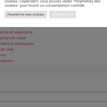
cookies. Cependant, vous pouvez visiter "Paramètres des
cookies" pour fournir un consentement contrôlé.
e
Paramètres mes cookies
Accepter tout
ons
cence et assurance
ssources clubs
cherche enseignant
 un club
nts
ntacter