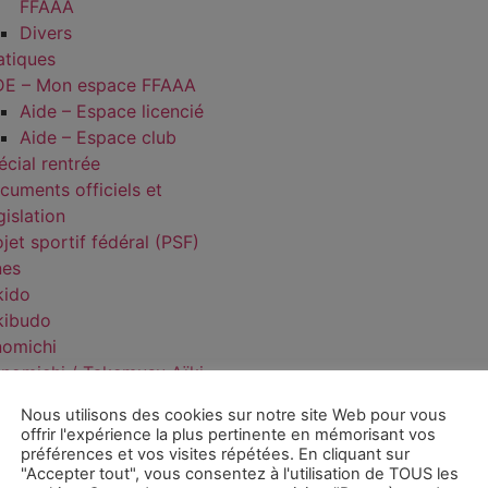
FFAAA
Divers
atiques
DE – Mon espace FFAAA
Aide – Espace licencié
Aide – Espace club
écial rentrée
cuments officiels et
gislation
jet sportif fédéral (PSF)
nes
kido
kibudo
nomichi
nomichi / Takemusu Aïki
ort Santé Bien-Être
Nous utilisons des cookies sur notre site Web pour vous
Présentation SBBE
offrir l'expérience la plus pertinente en mémorisant vos
Clubs référencés
préférences et vos visites répétées. En cliquant sur
"Accepter tout", vous consentez à l'utilisation de TOUS les
FAQ