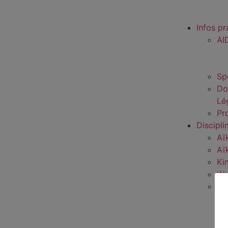
Infos pr
AI
Sp
Do
Lé
Pro
Discipli
Aï
Aï
Ki
Wa
Sp