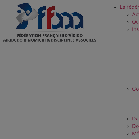
La fédé
Ac
Qu
In
Co
Da
Do
Mé