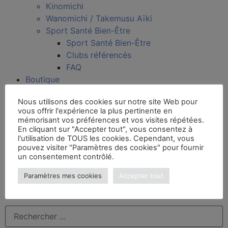
Kinomichi
Wanomichi / Takemusu Aïki
Sport Santé Bien-Être
Sport Santé Bien-Être
Clubs référencés
FAQ
Boutique
Formation
Nous utilisons des cookies sur notre site Web pour
Grades
vous offrir l'expérience la plus pertinente en
Clubs
mémorisant vos préférences et vos visites répétées.
Licence et assurance
En cliquant sur "Accepter tout", vous consentez à
l'utilisation de TOUS les cookies. Cependant, vous
Ressources clubs
pouvez visiter "Paramètres des cookies" pour fournir
Recherche enseignant
un consentement contrôlé.
Trouver un club
Paramètres mes cookies
Accepter tout
Mon espace FFAAA
Documents