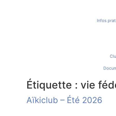
Infos pra
Cl
Docum
Étiquette :
vie féd
Aïkiclub – Été 2026