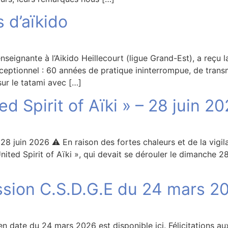
 d’aïkido
enseignante à l’Aikido Heillecourt (ligue Grand-Est), a reçu 
eptionnel : 60 années de pratique ininterrompue, de trans
sur le tatami avec […]
d Spirit of Aïki » – 28 juin 2
 28 juin 2026 ⚠️ En raison des fortes chaleurs et de la vig
United Spirit of Aïki », qui devait se dérouler le dimanche 
ssion C.S.D.G.E du 24 mars 2
 date du 24 mars 2026 est disponible ici. Félicitations a