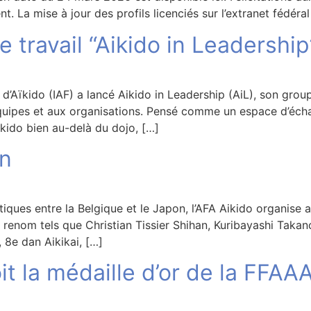
 La mise à jour des profils licenciés sur l’extranet fédéral
e travail “Aikido in Leadership
e d’Aïkido (IAF) a lancé Aikido in Leadership (AiL), son group
 équipes et aux organisations. Pensé comme un espace d’éch
ïkido bien au-delà du dojo, […]
on
tiques entre la Belgique et le Japon, l’AFA Aikido organise
renom tels que Christian Tissier Shihan, Kuribayashi Takanor
8e dan Aikikai, […]
t la médaille d’or de la FFAA