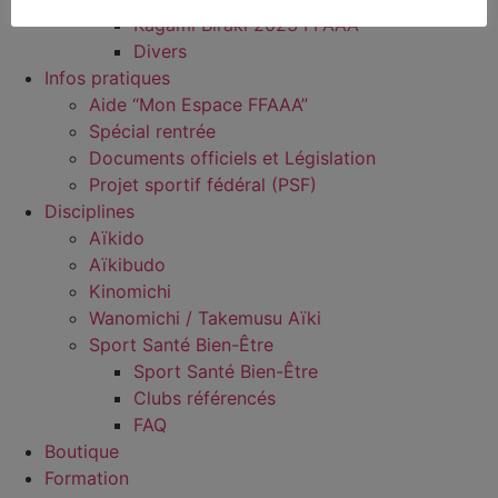
Kagami Biraki 2023 FFAAA
Divers
Infos pratiques
Aide “Mon Espace FFAAA”
Spécial rentrée
Documents officiels et Législation
Projet sportif fédéral (PSF)
Disciplines
Aïkido
Aïkibudo
Kinomichi
Wanomichi / Takemusu Aïki
Sport Santé Bien-Être
Sport Santé Bien-Être
Clubs référencés
FAQ
Boutique
Formation