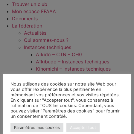
Trouver un club
Mon espace FFAAA
Documents
La fédération
Actualités
Qui sommes-nous ?
Instances techniques
Aïkido – CTN – CHG
Aïkibudo – Instances techniques
Kinomichi – Instances techniques
Wanomichi/Takemusu Aïki – CSWTA
Commissions
Nous utilisons des cookies sur notre site Web pour
vous offrir l'expérience la plus pertinente en
Commission Prévention radicalisation et
mémorisant vos préférences et vos visites répétées.
violences sexuelles
En cliquant sur "Accepter tout", vous consentez à
Dans les régions
l'utilisation de TOUS les cookies. Cependant, vous
pouvez visiter "Paramètres des cookies" pour fournir
Documentation
un consentement contrôlé.
Médiathèque
Jeunes
Paramètres mes cookies
Accepter tout
Kagami Biraki 2024 FFAAA