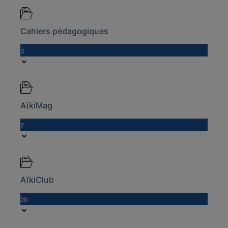
Cahiers pédagogiques
3
AïkiMag
7
AïkiClub
20