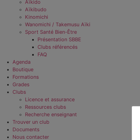
Aïkido
Aïkibudo
Kinomichi
Wanomichi / Takemusu Aïki
Sport Santé Bien-Être
Présentation SBBE
Clubs référencés
FAQ
Agenda
Boutique
Formations
Grades
Clubs
Licence et assurance
Ressources clubs
Recherche enseignant
Trouver un club
Documents
Nous contacter