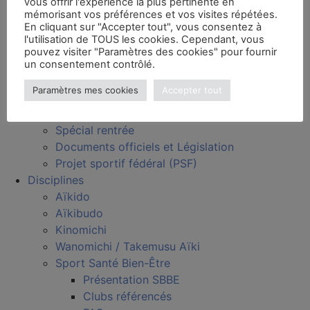
vous offrir l'expérience la plus pertinente en
Kagami Biraki 2024 FFAAA
mémorisant vos préférences et vos visites répétées.
En cliquant sur "Accepter tout", vous consentez à
Kagami Biraki 2023 FFAAA
l'utilisation de TOUS les cookies. Cependant, vous
Divers
pouvez visiter "Paramètres des cookies" pour fournir
Infos pratiques
un consentement contrôlé.
AIDE – Mon espace FFAAA
Paramètres mes cookies
Accepter tout
Aide – Espace licencié
Aide – Espace club
Spécial rentrée
Documents officiels et Législation
Projet sportif fédéral (PSF)
Disciplines
Aïkido
Aïkibudo
Kinomichi
Wanomichi / Takemusu Aïki
Sport Santé Bien-Être
Présentation SBBE
Clubs référencés