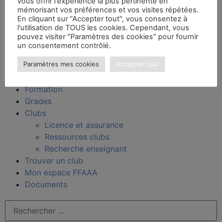
vous offrir l'expérience la plus pertinente en
Kinomichi
mémorisant vos préférences et vos visites répétées.
Wanomichi / Takemusu Aïki
En cliquant sur "Accepter tout", vous consentez à
l'utilisation de TOUS les cookies. Cependant, vous
Sport Santé Bien-Être
pouvez visiter "Paramètres des cookies" pour fournir
Sport Santé Bien-Être
un consentement contrôlé.
Clubs référencés
Paramètres mes cookies
Accepter tout
FAQ
Boutique
Formation
Grades
Clubs
Licence et assurance
Ressources clubs
Recherche enseignant
Trouver un club
Mon espace FFAAA
Documents