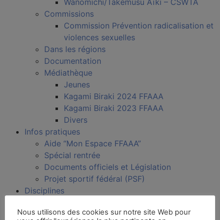
Wanomichi/Takemusu Aïki – CSWTA
Commissions
Commission Prévention radicalisation et
violences sexuelles
Dans les régions
Documentation
Médiathèque
Jeunes
Kagami Biraki 2024 FFAAA
Kagami Biraki 2023 FFAAA
Divers
Infos pratiques
Aide “Mon Espace FFAAA”
Spécial rentrée
Documents officiels et Législation
Projet sportif fédéral (PSF)
Disciplines
Aïkido
Nous utilisons des cookies sur notre site Web pour
Aïkibudo