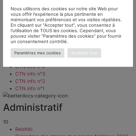
12
CTN Info n°12
Nous utilisons des cookies sur notre site Web pour
vous offrir l'expérience la plus pertinente en
CTN info n°11
mémorisant vos préférences et vos visites répétées.
CTN info n°10
En cliquant sur "Accepter tout", vous consentez à
CTN info n°9
l'utilisation de TOUS les cookies. Cependant, vous
pouvez visiter "Paramètres des cookies" pour fournir
CTN info n°8
un consentement contrôlé.
CTN info n°7
CTN info n°6
Paramètres mes cookies
Accepter tout
CTN info n°5
CTN info n°4
CTN info n°3
CTN info n°2
CTN info n°1
Administratif
10
Reishiki